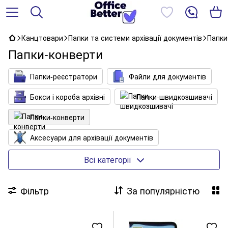
Канцтовари
Папки та системи архівації документів
Папки
Папки-конверти
Папки-реєстратори
Файли для документів
Бокси і короба архівні
Папки-швидкозшивачі
Папки-конверти
Аксесуари для архівації документів
Візитниці
Кліпборди (планшети)
Всі категорії
Обкладинки для документів
Папки архівні
Фільтр
За популярністю
Папки з притиском, зі швидкозшивачем
Папки з файлами
Папки на гумках