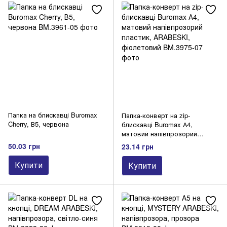
Папка на блискавці Buromax
Папка-конверт на zip-
Cherry, В5, червона
блискавці Buromax А4,
матовий напівпрозорий
пластик, ARABESKI,
50.03 грн
23.14 грн
фіолетовий
Купити
Купити