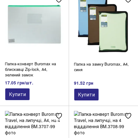
Папки на кільцях
Папки-куточки
Папки-портфелі
Підвісна реєстратура
Самоклеючі кишені, роздільники листів
Папки багатофункціональні
Папка-конверт Buromax на
Папка на замку Buromax, А4,
блискавці Zip-lock, А4,
синя
зелений замок
17.05 грн/шт.
91.52 грн
Купити
Купити