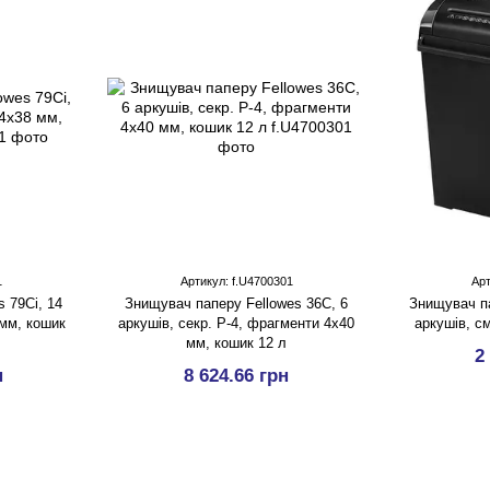
1
Артикул: f.U4700301
Арт
 79Ci, 14
Знищувач паперу Fellowes 36С, 6
Знищувач па
мм, кошик
аркушів, секр. P-4, фрагменти 4х40
аркушів, с
мм, кошик 12 л
2
н
8 624.66 грн