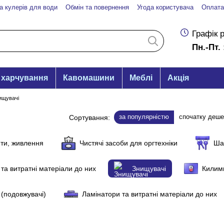
а кулерів для води
Обмін та повернення
Угода користувача
Оплата
Графік 
Пн.-Пт. 
 харчування
Кавомашини
Меблі
Акція
ищувачі
за популярністю
спочатку деш
Сортування:
ти, живлення
Чистячі засоби для оргтехніки
Ша
та витратні матеріали до них
Знищувачі
Килимк
 (подовжувачі)
Ламінатори та витратні матеріали до них