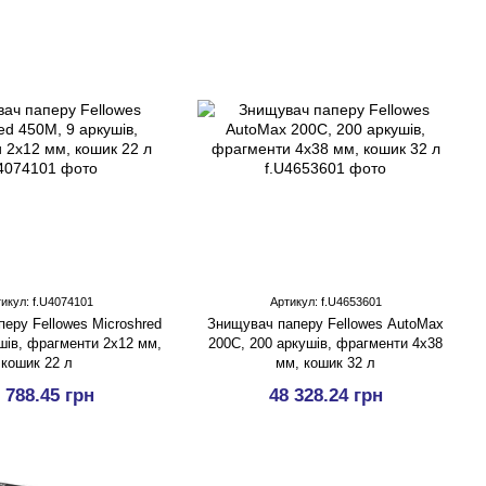
икул: f.U4074101
Артикул: f.U4653601
еру Fellowes Microshred
Знищувач паперу Fellowes AutoMax
шів, фрагменти 2х12 мм,
200C, 200 аркушів, фрагменти 4x38
кошик 22 л
мм, кошик 32 л
 788.45 грн
48 328.24 грн