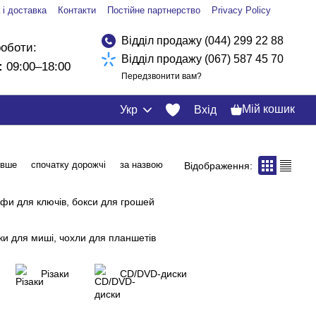
 і доставка
Контакти
Постійне партнерство
Privacy Policy
Відділ продажу (044) 299 22 88
роботи:
Відділ продажу (067) 587 45 70
:
09:00–18:00
Передзвонити вам?
Мій кошик
Укр
Вхід
евше
спочатку дорожчі
за назвою
Відображення:
фи для ключів, бокси для грошей
и для миші, чохли для планшетів
Різаки
CD/DVD-диски