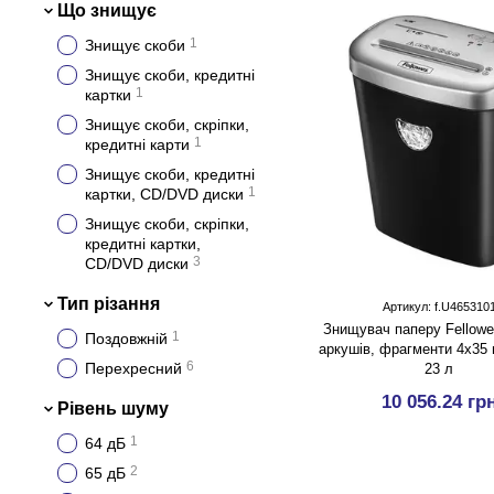
Що знищує
1
Знищує скоби
Знищує скоби, кредитні
1
картки
Знищує скоби, скріпки,
1
кредитні карти
Знищує скоби, кредитні
1
картки, CD/DVD диски
Знищує скоби, скріпки,
кредитні картки,
3
CD/DVD диски
Тип різання
Артикул: f.U465310
Знищувач паперу Fellowe
1
Поздовжній
аркушів, фрагменти 4х35 
6
Перехресний
23 л
10 056.24 гр
Рівень шуму
1
64 дБ
2
65 дБ