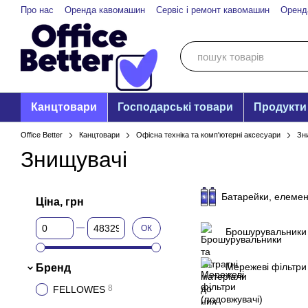
Перейти до основного контенту
Про нас
Оренда кавомашин
Сервіс і ремонт кавомашин
Оренд
Канцтовари
Господарські товари
Продукти
Office Better
Канцтовари
Офісна техніка та комп'ютерні аксесуари
Зн
Знищувачі
Батарейки, елемен
Ціна, грн
Від Ціна, грн
До Ціна, грн
ОК
Брошурувальники 
Мережеві фільтри
Бренд
8
FELLOWES