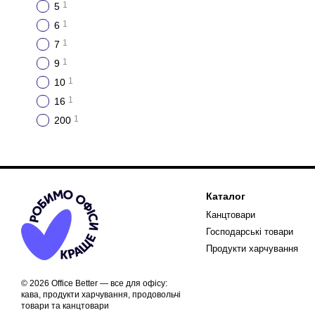
1
5
1
6
1
7
1
9
1
10
1
16
1
200
Каталог
Канцтовари
Господарські товари
Продукти харчування
© 2026 Office Better — все для офісу:
кава, продукти харчування, продовольчі
товари та канцтовари