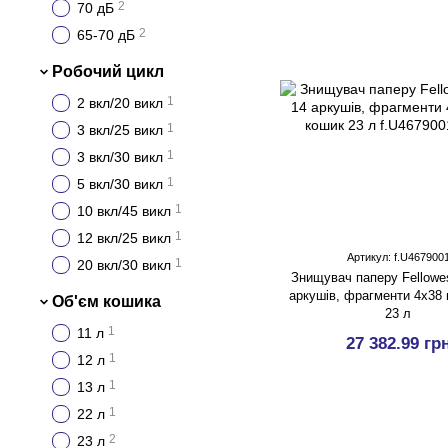
2
70 дБ
2
65-70 дБ
Робочий цикл
1
2 вкл/20 викл
1
3 вкл/25 викл
1
3 вкл/30 викл
1
5 вкл/30 викл
1
10 вкл/45 викл
1
12 вкл/25 викл
Артикул: f.U467900
1
20 вкл/30 викл
Знищувач паперу Fellowes
аркушів, фрагменти 4х38 
Об'єм кошика
23 л
1
11 л
27 382.99 гр
1
12 л
1
13 л
1
22 л
2
23 л