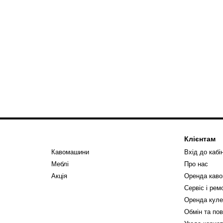
Клієнтам
Кавомашини
Вхід до кабі
Меблі
Про нас
Акція
Оренда кав
Сервіс і ре
Оренда куле
Обмін та по