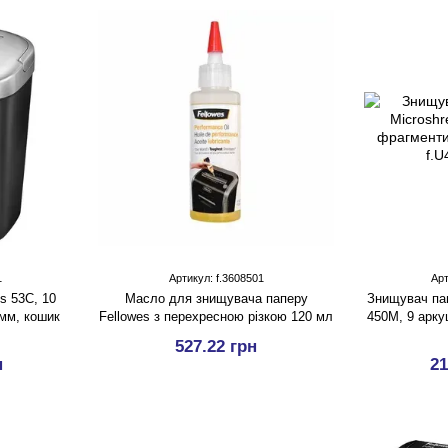
1
Артикул: f.3608501
Арт
s 53C, 10
Масло для знищувача паперу
Знищувач пап
мм, кошик
Fellowes з перехресною різкою 120 мл
450M, 9 арку
527.22 грн
н
21