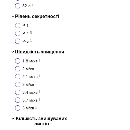
1
32 л
Рівень секретності
1
P-1
5
P-4
1
P-5
Швидкість знищення
1
1.8 м/хв
1
2 м/хв
1
2.1 м/хв
1
3 м/хв
1
3.4 м/хв
1
3.7 м/хв
1
5 м/хв
Кількість знищуваних
листів