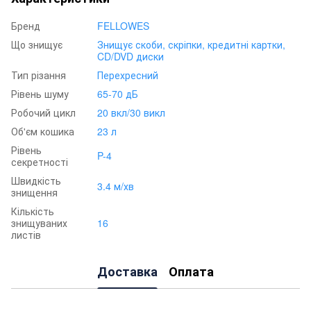
Бренд
FELLOWES
Що знищує
Знищує скоби, скріпки, кредитні картки,
CD/DVD диски
Тип різання
Перехресний
Рівень шуму
65-70 дБ
Робочий цикл
20 вкл/30 викл
Об'єм кошика
23 л
Рівень
P-4
секретності
Швидкість
3.4 м/хв
знищення
Кількість
знищуваних
16
листів
Доставка
Оплата