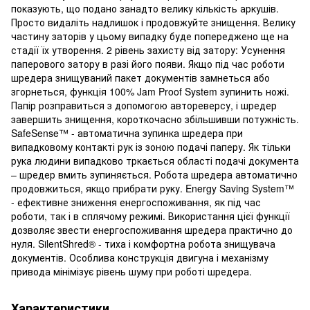
показують, що подано занадто велику кількість аркушів.
Просто видаліть надлишок і продовжуйте знищення. Велику
частину заторів у цьому випадку буде попереджено ще на
стадії їх утворення. 2 рівень захисту від затору: Усунення
паперового затору в разі його появи. Якщо під час роботи
шредера знищуваний пакет документів замнеться або
згорнеться, функція 100% Jam Proof System зупинить ножі.
Папір розправиться з допомогою автореверсу, і шредер
завершить знищення, короткочасно збільшивши потужність.
SafeSense™ - автоматична зупинка шредера при
випадковому контакті рук із зоною подачі паперу. Як тільки
рука людини випадково тркається області подачі документа
– шредер вмить зупиняється. Робота шредера автоматично
продовжиться, якщо прибрати руку. Energy Saving System™
- ефективне зниження енергоспоживання, як під час
роботи, так і в сплячому режимі. Використання цієї функції
дозволяє звести енергоспоживання шредера практично до
нуля. SilentShred® - тиха і комфортна робота знищувача
документів. Особлива конструкція двигуна і механізму
привода мінімізує рівень шуму при роботі шредера.
Характеристики