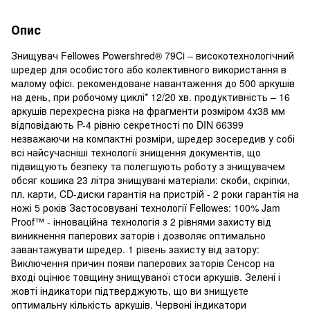
Опис
Знищувач Fellowes Powershred® 79Ci – високотехнологічний
шредер для особистого або колективного використання в
малому офісі. рекомендоване навантаження до 500 аркушів
на день, при робочому циклі* 12/20 хв. продуктивність – 16
аркушів перехресна різка на фрагменти розміром 4х38 мм
відповідають P-4 рівню секретності по DIN 66399
незважаючи на компактні розміри, шредер зосередив у собі
всі найсучасніші технології знищення документів, що
підвищують безпеку та полегшують роботу з знищувачем
обсяг кошика 23 літра знищувані матеріали: скоби, скріпки,
пл. карти, CD-диски гарантія на пристрій - 2 роки гарантія на
ножі 5 років Застосовувані технології Fellowes: 100% Jam
Proof™ - інноваційна технологія з 2 рівнями захисту від
виникнення паперових заторів і дозволяє оптимально
завантажувати шредер. 1 рівень захисту від затору:
Виключення причин появи паперових заторів Сенсор на
вході оцінює товщину знищуваної стоси аркушів. Зелені і
жовті індикатори підтверджують, що ви знищуєте
оптимальну кількість аркушів. Червоні індикатори