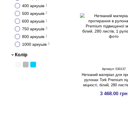
1
400 аркушів
2
500 аркушів
1
600 аркушів
3
750 аркушів
1
800 аркушів
3
1000 аркушів
Колір
Артикул: 530137
Нетканий матеріал для пр
рулонах Tork Premium п
міцності, білий, 280 листі
3 468.00 грн