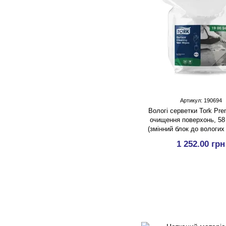
Артикул: 190694
Вологі серветки Tork Pr
очищення поверхонь, 58 
(змінний блок до вологих
Tork Premium у відрі-дис
1 252.00 грн