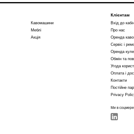
Клієнтам
Кавомашини
Вхід до кабі
Меблі
Про нас
Акція
Оренда кав
Сервіс і ре
Оренда куле
Обмін та по
Угода корис
Оплата і до
Контакти
Постійне па
Privacy Poli
Ми в соцмер