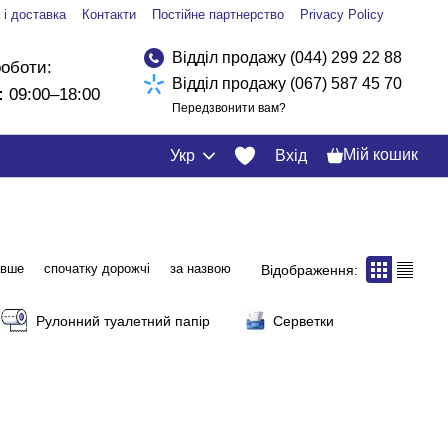
 і доставка
Контакти
Постійне партнерство
Privacy Policy
Відділ продажу (044) 299 22 88
роботи:
Відділ продажу (067) 587 45 70
:
09:00–18:00
Передзвонити вам?
Мій кошик
Укр
Вхід
евше
спочатку дорожчі
за назвою
Відображення:
Рулонний туалетний папір
Серветки