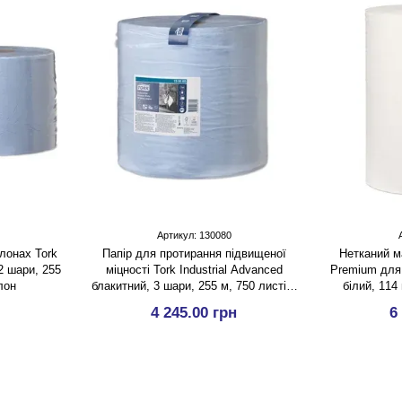
Артикул: 130080
лонах Tork
Папір для протирання підвищеної
Нетканий м
2 шари, 255
міцності Tork Industrial Advanced
Premium для
лон
блакитний, 3 шари, 255 м, 750 листів,
білий, 114
1 рулон
4 245.00 грн
6