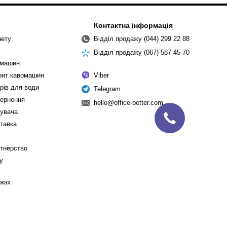
Контактна інформація
нету
Відділ продажу (044) 299 22 88
Відділ продажу (067) 587 45 70
омашин
монт кавомашин
Viber
рів для води
Telegram
вернення
hello@office-better.com
тувача
ставка
ртнерство
cy
ежах