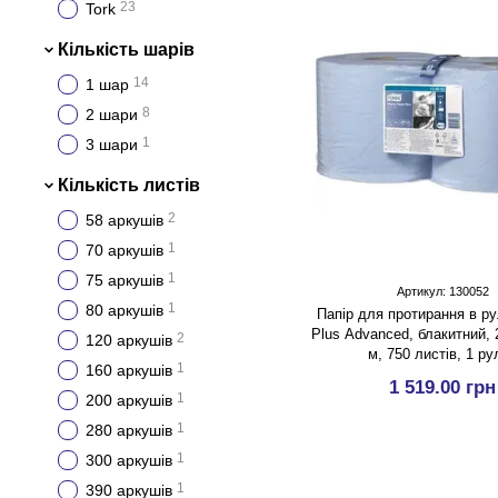
23
Tork
Кількість шарів
14
1 шар
8
2 шари
1
3 шари
Кількість листів
2
58 аркушів
1
70 аркушів
1
75 аркушів
Артикул: 130052
1
80 аркушів
Папір для протирання в ру
Plus Advanced, блакитний, 
2
120 аркушів
м, 750 листів, 1 ру
1
160 аркушів
1 519.00 грн
1
200 аркушів
1
280 аркушів
1
300 аркушів
1
390 аркушів