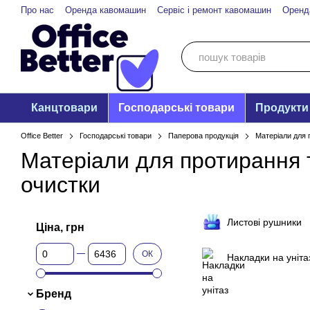
Перейти до основного контенту
Про нас
Оренда кавомашин
Сервіс і ремонт кавомашин
Оренд
Канцтовари
Господарські товари
Продукти
Office Better
Господарські товари
Паперова продукція
Матеріали для 
Матеріали для протирання 
очистки
Листові рушники
Ціна, грн
Від Ціна, грн
До Ціна, грн
ОК
Накладки на уніта
Бренд