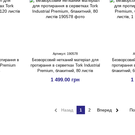
Артикул: 190578
А
отирання в
Безворсовий нетканий матеріал для
Безворсовий
l Premium
протирання в серветках Tork Industrial
протирання 
в
Premium, блакитний, 80 листів
блакитний, 6
1 499.00 грн
1
Назад
1
2
Вперед
По