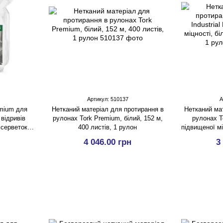
Артикул: 510137
А
emium для
Нетканий матеріал для протирання в
Нетканий ма
відривів
рулонах Tork Premium, білий, 152 м,
рулонах To
 серветок
400 листів, 1 рулон
підвищеної мі
пенсері)
ли
4 046.00 грн
3