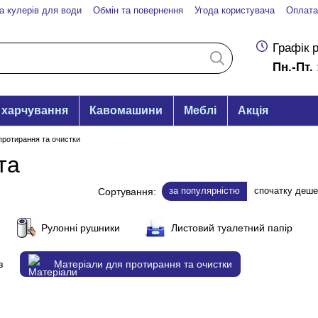
а кулерів для води
Обмін та повернення
Угода користувача
Оплата
Графік 
Пн.-Пт. 
 харчування
Кавомашини
Меблі
Акція
протирання та очистки
та
за популярністю
спочатку деш
Сортування:
Рулонні рушники
Листовий туалетний папір
з
Матеріали для протирання та очистки