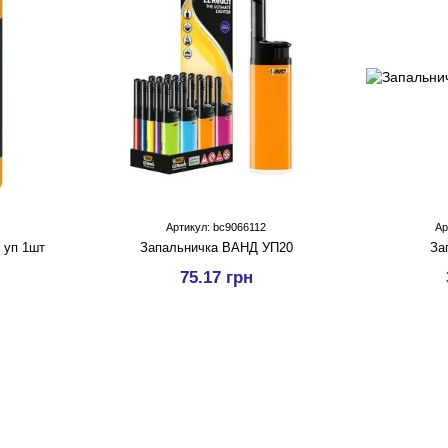
Артикул: bc9066112
Ар
 уп 1шт
Запальничка ВАНД УП20
За
75.17 грн