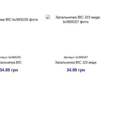
тикул: bc969155
Артикул: bc969157
пальничка BIC
Запальничка BIC J23 миди
34.89 грн
34.89 грн