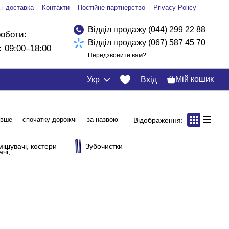
 і доставка
Контакти
Постійне партнерство
Privacy Policy
Відділ продажу (044) 299 22 88
роботи:
Відділ продажу (067) 587 45 70
:
09:00–18:00
Передзвонити вам?
Мій кошик
Укр
Вхід
евше
спочатку дорожчі
за назвою
Відображення:
мішувачі, костери
Зубочистки