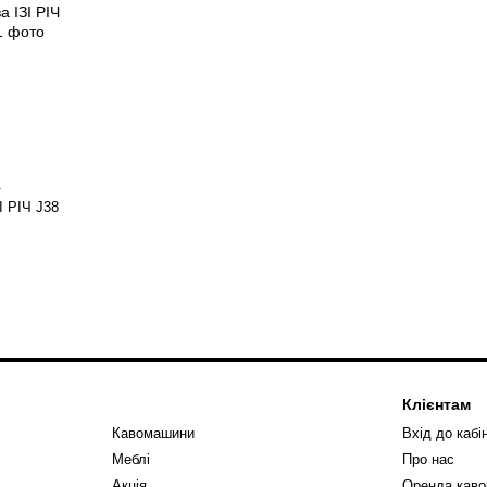
1
І РІЧ J38
Клієнтам
Кавомашини
Вхід до кабі
Меблі
Про нас
Акція
Оренда кав