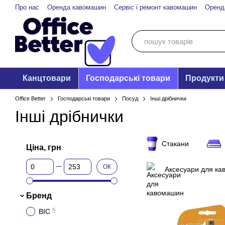
Перейти до основного контенту
Про нас
Оренда кавомашин
Сервіс і ремонт кавомашин
Оренд
Канцтовари
Господарські товари
Продукти
Office Better
Господарські товари
Посуд
Інші дрібнички
Інші дрібнички
Стакани
Ціна, грн
Від Ціна, грн
До Ціна, грн
ОК
Аксесуари для к
Бренд
5
BIC