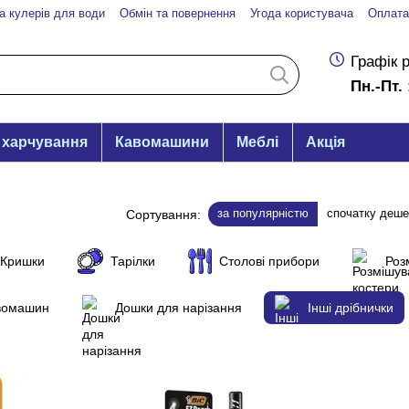
а кулерів для води
Обмін та повернення
Угода користувача
Оплата
Графік 
Пн.-Пт. 
 харчування
Кавомашини
Меблі
Акція
за популярністю
спочатку деш
Сортування:
Кришки
Тарілки
Столові прибори
Роз
авомашин
Дошки для нарізання
Інші дрібнички