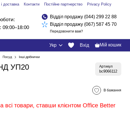
 і доставка
Контакти
Постійне партнерство
Privacy Policy
Відділ продажу (044) 299 22 88
роботи:
Відділ продажу (067) 587 45 70
:
09:00–18:00
Передзвонити вам?
Мій кошик
Укр
Вхід
Посуд
Інші дрібнички
НД УП20
Артикул
bc9066112
В бажання
 всі товари, ставши клієнтом Office Better