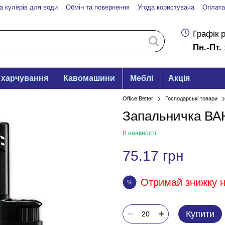
а кулерів для води
Обмін та повернення
Угода користувача
Оплата
Графік 
Пн.-Пт. 
 харчування
Кавомашини
Меблі
Акція
Office Better
Господарські товари
Запальничка ВА
В наявності
75.17 грн
Отримай знижку на
%
Купити