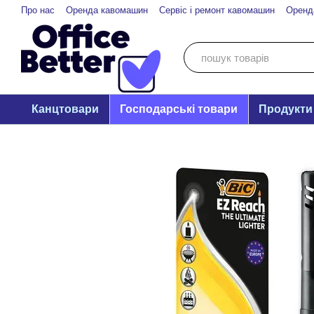
Перейти до основного контенту
Про нас
Оренда кавомашин
Сервіс і ремонт кавомашин
Оренд
Канцтовари
Господарські товари
Продукти