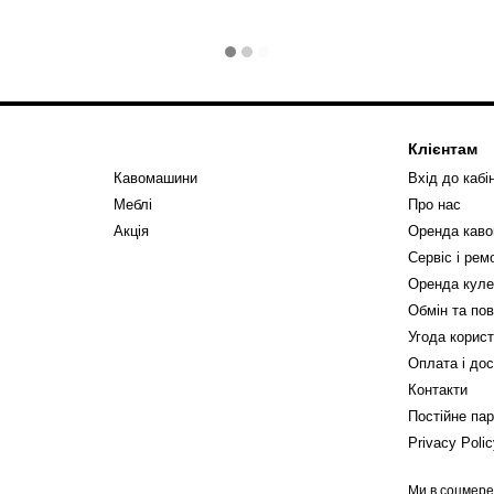
Клієнтам
Кавомашини
Вхід до кабі
Меблі
Про нас
Акція
Оренда кав
Сервіс і ре
Оренда куле
Обмін та по
Угода корис
Оплата і до
Контакти
Постійне па
Privacy Poli
Ми в соцмер