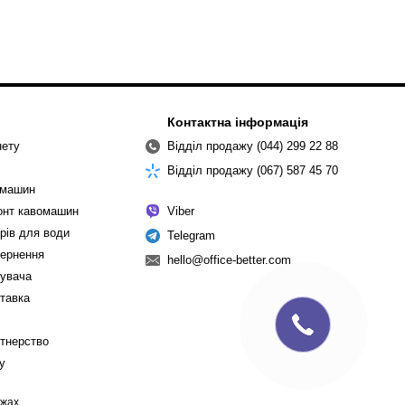
Контактна інформація
нету
Відділ продажу (044) 299 22 88
Відділ продажу (067) 587 45 70
омашин
монт кавомашин
Viber
рів для води
Telegram
вернення
hello@office-better.com
тувача
ставка
ртнерство
cy
ежах