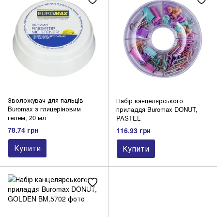
Офісні дрібнички інші
Підставки
Скріпки, диспенсери для скріпок
Степлери, скоби, розшивачі
Штемпельна продукція
Готовальні та циркулі
Пенали та футляри
Зволожувач для пальцiв
Набір канцелярського
Buromax з глицеріновим
приладдя Buromax DONUT,
гелем, 20 мл
PASTEL
78.74 грн
116.93 грн
Купити
Купити