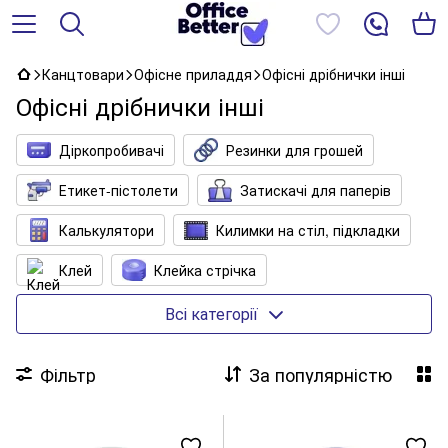
Канцтовари
Офісне приладдя
Офісні дрібнички інші
Офісні дрібнички інші
Діркопробивачі
Резинки для грошей
Етикет-пістолети
Затискачі для паперів
Калькулятори
Килимки на стіл, підкладки
Клей
Клейка стрічка
Клейові пістолети
Кнопки, булавки
Всі категорії
Кошики для паперів
Лотки для паперів
Фільтр
За популярністю
Лупи
Настільні набори з наповненням
Ножиці
Ножі канцелярські