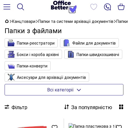
Канцтовари
Папки та системи архівації документів
Папки
Папки з файлами
Папки-реєстратори
Файли для документів
Бокси і короба архівні
Папки-швидкозшивачі
Папки-конверти
Аксесуари для архівації документів
Візитниці
Кліпборди (планшети)
Всі категорії
Обкладинки для документів
Папки архівні
Фільтр
За популярністю
Папки з притиском, зі швидкозшивачем
Папки з файлами
Папки на гумках