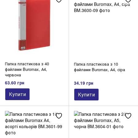
Папки на кільцях
Папки-куточки
Папки-портфелі
Підвісна реєстратура
Самоклеючі кишені, роздільники листів
Папки багатофункціональні
Папка пластикова з 40
Папка пластикова з 10
файлами Buromax, А4,
файлами Buromax, А4, сіра
червона
63.60 грн
34.19 грн
Купити
Купити