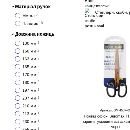
Матеріал ручок
Степлери, скоби, 
2
Метал
18
Пластик
Довжина ножиць
1
130 мм
2
160 мм
2
163 мм
2
165 мм
3
170 мм
2
180 мм
1
197 мм
1
207 мм
3
210 мм
Артикул: BM.4537-0
1
213 мм
Ножицi офісні Buromax TI
1
230 мм
сірими гумовими вставкам
чорні
1
255 мм