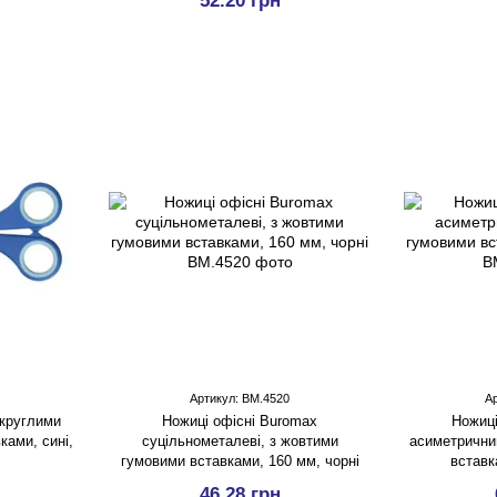
52.20 грн
Артикул: BM.4520
А
 круглими
Ножицi офісні Buromax
Ножиці
ками, сині,
суцільнометалевi, з жовтими
асиметрични
гумовими вставками, 160 мм, чорні
вставк
46.28 грн