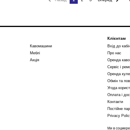
Клієнтам
Кавомашини
Вхід до кабі
Меблі
Про нас
Акція
Оренда кав
Сервіс і ре
Оренда куле
Обмін та по
Угода корис
Оплата і до
Контакти
Постійне па
Privacy Poli
Ми в соцмер