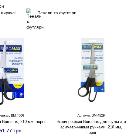
 циркулі
Пенали та футляри
ртикул: BM.4506
Артикул: BM.4529
і Buromax, 210 мм, чорні
Ножицi офісні Buromax для шульги, з
асиметричними ручками, 210 мм,
51.77 грн
чорні