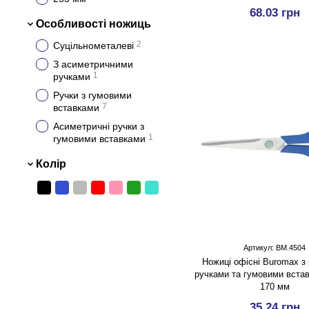
68.03 грн
Особливості ножиць
2
Суцільнометалеві
З асиметричними
1
ручками
Ручки з гумовими
7
вставками
Асиметричні ручки з
1
гумовими вставками
Колір
Артикул: BM.4504
Ножицi офісні Buromax з
ручками та гумовими встав
170 мм
35.24 грн