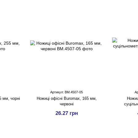
Артикул: BM.4507-05
А
5 мм, чорні
Ножицi офiсні Buromax, 165 мм,
Ножиц
червоні
суціль
26.27 грн