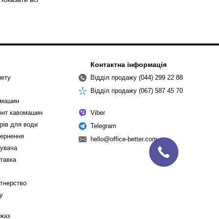
Контактна інформація
нету
Відділ продажу (044) 299 22 88
Відділ продажу (067) 587 45 70
омашин
монт кавомашин
Viber
рів для води
Telegram
вернення
hello@office-better.com
тувача
ставка
ртнерство
cy
ежах