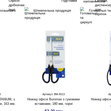
розшивачі
Штемпельна продукція
Готовальні та
9
Артикул: BM.4513
А
TANIUM, з
Ножицi офісні Buromax з гумовими
Ножиці офісн
и, 163 мм,
вставками, 180 мм, чорні