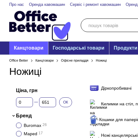
Перейти до основного контенту
Про нас
Оренда кавомашин
Сервіс і ремонт кавомашин
Оренд
Канцтовари
Господарські товари
Продукти
Office Better
Канцтовари
Офісне приладдя
Ножиці
Ножиці
Діркопробивачі
Ціна, грн
Від Ціна, грн
До Ціна, грн
ОК
Килимки на стіл, 
Бренд
Кошики для папері
26
Buromax
17
Maped
Ножі канцелярські