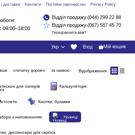
 і доставка
Контакти
Постійне партнерство
Privacy Policy
Відділ продажу (044) 299 22 88
роботи:
Відділ продажу (067) 587 45 70
:
09:00–18:00
Передзвонити вам?
Мій кошик
Укр
Вхід
евше
спочатку дорожчі
за назвою
Відображення:
атискачі для паперів
Калькулятори
пістолети
Кнопки, булавки
набори з наповненням
Ножиці
пки, диспенсери для скріпок