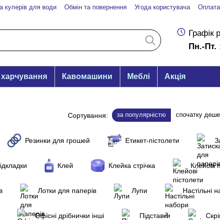
а кулерів для води
Обмін та повернення
Угода користувача
Оплата
Графік 
Пн.-Пт. 
 харчування
Кавомашини
Меблі
Акція
за популярністю
спочатку деш
Сортування:
Резинки для грошей
Етикет-пістолети
З
підкладки
Клей
Клейка стрічка
Клейові 
в
Лотки для паперів
Лупи
Настільні 
Офісні дрібнички інші
Підставки
Скрі