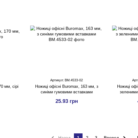
Артикул: BM.4533-02
Арт
0 мм, сірі
Ножицi офісні Buromax, 163 мм, з
Ножицi офі
синіми гумовими вставками
зеленими
25.93 грн
Назад
1
2
3
Вперед