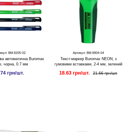
икул: BM.8205-02
Артикул: BM.8904-04
ва автоматична Buromax
Текст-маркер Buromax NEON, з
, чорна, 0.7 мм
гумовими вставками, 2-4 мм, зелений
.74 грн/шт.
18.63 грн/шт.
21.66 грн/шт.