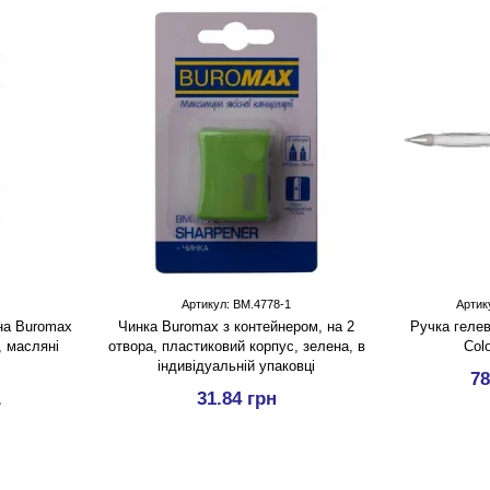
Артикул: BM.4778-1
Артик
на Buromax
Чинка Buromax з контейнером, на 2
Ручка гелев
, масляні
отвора, пластиковий корпус, зелена, в
Colo
індивідуальній упаковці
78
.
31.84 грн