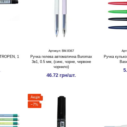
Артикул: BM.8367
Арт
NTROPEN, 1
Ручка гелева автоматична Buromax
Ручка кулько
3в1, 0.5 мм, (синє, чорне, червоне
Base
чорнило)
.
5
46.72 грн/шт.
Акція
−7%