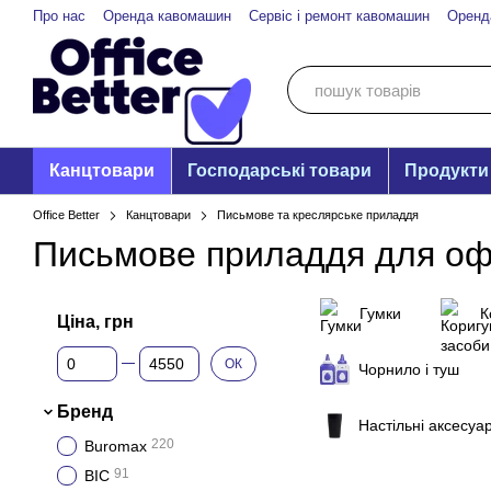
Перейти до основного контенту
Про нас
Оренда кавомашин
Сервіс і ремонт кавомашин
Оренд
Канцтовари
Господарські товари
Продукти
Office Better
Канцтовари
Письмове та креслярське приладдя
Письмове приладдя для оф
Гумки
К
Ціна, грн
Від Ціна, грн
До Ціна, грн
ОК
Чорнило і туш
Бренд
Настільні аксесуа
220
Buromax
91
BIC