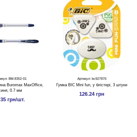
икул: BM.8352-01
Артикул: bc927870
яна Buromax MaxOffice,
Гумка BIC Mini fun, у блістері, 3 штуки
синя, 0.7 мм
126.24 грн
.35 грн/шт.