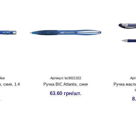
Blue
Артикул: bc9021322
Арт
, синя, 1.4
Ручка BIC Atlantis, синя
Ручка масл
63.60 грн/шт.
.
8