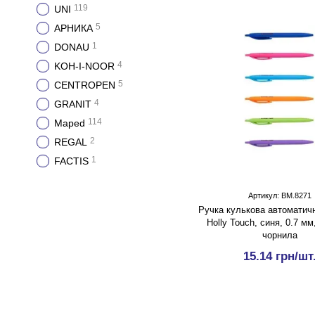
119
UNI
5
АРНИКА
1
DONAU
4
KOH-I-NOOR
5
CENTROPEN
4
GRANIT
114
Maped
2
REGAL
1
FACTIS
Артикул: BM.8271
Ручка кулькова автоматич
Holly Touch, синя, 0.7 мм
чорнила
15.14 грн/шт