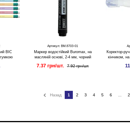
2
Артикул: BM.8703-01
А
вий BIC
Маркер водостійкий Buromax, на
Коректор-ру
з гумкою
масляній основі, 2-4 мм, чорний
кінчиком, на
.
7.37 грн/шт.
11
7.92 грн/шт.
Назад
1
2
3
4
5
6
...
2