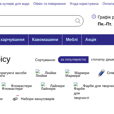
а кулерів для води
Обмін та повернення
Угода користувача
Оплата
Графік 
Пн.-Пт. 
 харчування
Кавомашини
Меблі
Акція
ісу
за популярністю
спочатку деш
Сортування:
оригуючі засоби
Лінійки
Маркери
Олів
Фломастери
Лайнери
Фарби для творчос
ри
Набори канцтоварів