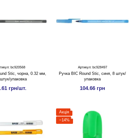
тикул: bc920568
Артикул: bc928497
nd Stic, чорна, 0.32 мм,
Ручка BIC Round Stic, синя, 8 штук/
 штук/упаковка
упаковка
.61 грн/шт.
104.66 грн
Акція
−14%