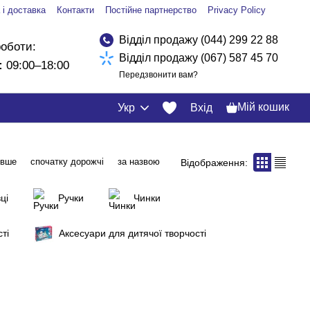
 і доставка
Контакти
Постійне партнерство
Privacy Policy
Відділ продажу (044) 299 22 88
роботи:
Відділ продажу (067) 587 45 70
:
09:00–18:00
Передзвонити вам?
Мій кошик
Укр
Вхід
евше
спочатку дорожчі
за назвою
Відображення:
ці
Ручки
Чинки
ті
Аксесуари для дитячої творчості