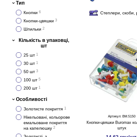
Тип
6
Кнопки
Степлери, скоби, 
3
Кнопки-цвяшки
2
Шпильки
Кількість в упаковці,
шт
1
25 шт
1
30 шт
3
50 шт
5
100 шт
1
200 шт
Особливості
1
Золотисте покриття
Артикул: BM.5150
Нікельовані, кольорове
емальоване покриття
Кнопки-цвяшки Buromax кол
2
на капелюшку
штук
Золотисті, з