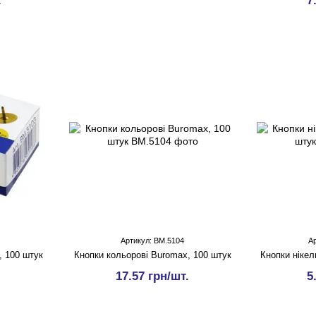
.
7
Артикул: BM.5104
А
, 100 штук
Кнопки кольорові Buromax, 100 штук
Кнопки нікел
17.57 грн/шт.
5