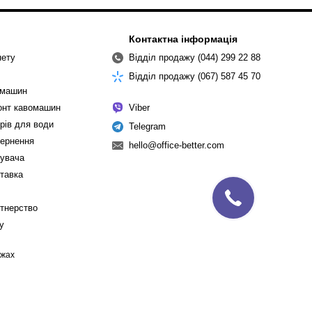
Контактна інформація
нету
Відділ продажу (044) 299 22 88
Відділ продажу (067) 587 45 70
омашин
монт кавомашин
Viber
рів для води
Telegram
вернення
hello@office-better.com
тувача
ставка
ртнерство
cy
ежах