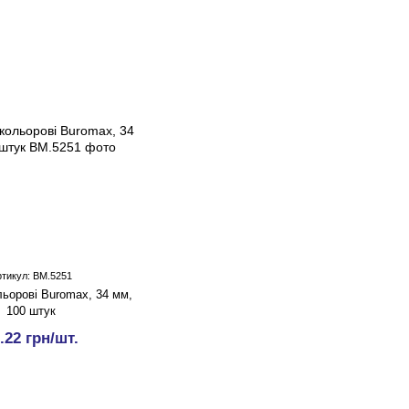
ртикул: BM.5251
ьорові Buromax, 34 мм,
100 штук
.22 грн/шт.