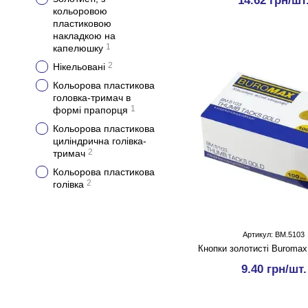
14.62 грн/шт
кольоровою
пластиковою
накладкою на
1
капелюшку
2
Нікельовані
Кольорова пластикова
головка-тримач в
1
формі прапорця
Кольорова пластикова
циліндрична голівка-
2
тримач
Кольорова пластикова
2
голівка
Артикул: BM.5103
Кнопки золотисті Buromax
9.40 грн/шт.