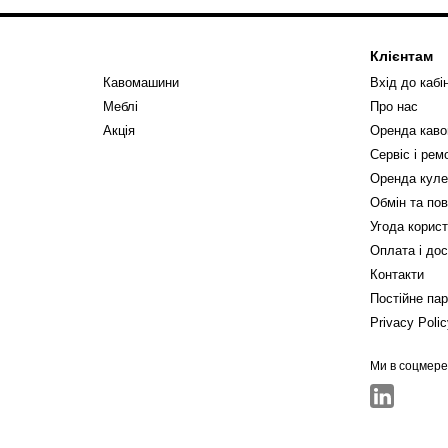
Клієнтам
Кавомашини
Вхід до кабі
Меблі
Про нас
Акція
Оренда кав
Сервіс і ре
Оренда куле
Обмін та по
Угода корис
Оплата і до
Контакти
Постійне па
Privacy Poli
Ми в соцмер