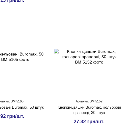
.13 грн/шт.
ртикул: BM.5105
Артикул: BM.5152
ьовані Buromax, 50 штук
Кнопки-цвяшки Buromax, кольорові
прапорці, 30 штук
.92 грн/шт.
27.32 грн/шт.