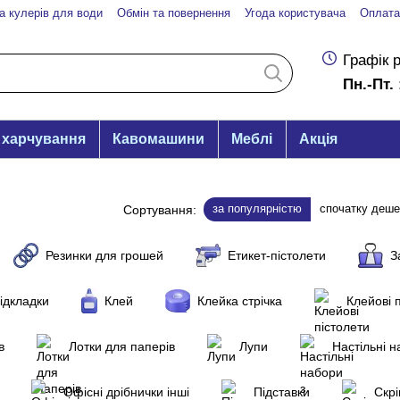
а кулерів для води
Обмін та повернення
Угода користувача
Оплата
Графік 
Пн.-Пт. 
 харчування
Кавомашини
Меблі
Акція
за популярністю
спочатку деш
Сортування:
Резинки для грошей
Етикет-пістолети
З
підкладки
Клей
Клейка стрічка
Клейові 
в
Лотки для паперів
Лупи
Настільні 
Офісні дрібнички інші
Підставки
Скрі