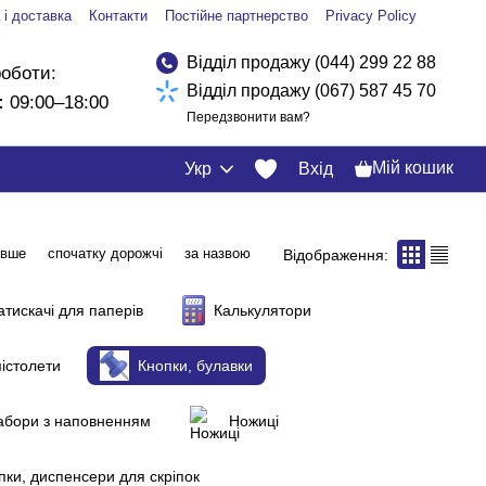
 і доставка
Контакти
Постійне партнерство
Privacy Policy
Відділ продажу (044) 299 22 88
роботи:
Відділ продажу (067) 587 45 70
:
09:00–18:00
Передзвонити вам?
Мій кошик
Укр
Вхід
евше
спочатку дорожчі
за назвою
Відображення:
атискачі для паперів
Калькулятори
пістолети
Кнопки, булавки
набори з наповненням
Ножиці
пки, диспенсери для скріпок