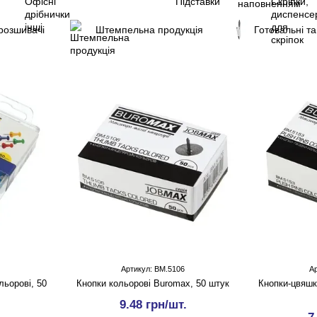
розшивачі
Штемпельна продукція
Готовальні та
Артикул: BM.5106
А
ьорові, 50
Кнопки кольорові Buromax, 50 штук
Кнопки-цвяшк
9.48 грн/шт.