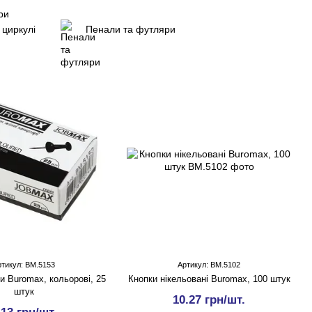
 циркулі
Пенали та футляри
ртикул: BM.5153
Артикул: BM.5102
и Buromax, кольорові, 25
Кнопки нiкельовані Buromax, 100 штук
штук
10.27 грн/шт.