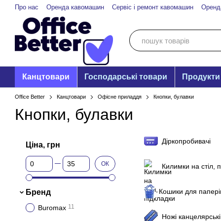
Перейти до основного контенту
Про нас
Оренда кавомашин
Сервіс і ремонт кавомашин
Оренд
Канцтовари
Господарські товари
Продукти
Office Better
Канцтовари
Офісне приладдя
Кнопки, булавки
Кнопки, булавки
Діркопробивачі
Ціна, грн
Від Ціна, грн
До Ціна, грн
ОК
Килимки на стіл, 
Кошики для папері
Бренд
11
Buromax
Ножі канцелярські