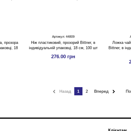
Артикул: 44809
а, прозора
Ніж пластиковий, прозорий Bittner, в
Ложка чай
паковці, 18
індивідуальній упаковці, 18 см, 100 шт
Bittner, в ін
276.00 грн
Назад
1
2
Вперед
По
Клієнтам