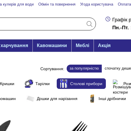
а кулерів для води
Обмін та повернення
Угода користувача
Оплата
Графік 
Пн.-Пт. 
 харчування
Кавомашини
Меблі
Акція
за популярністю
спочатку деш
Сортування:
Кришки
Тарілки
Столові прибори
Роз
авомашин
Дошки для нарізання
Інші дрібнички