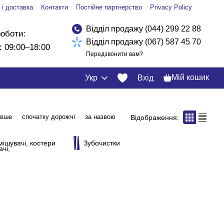
 і доставка
Контакти
Постійне партнерство
Privacy Policy
Відділ продажу (044) 299 22 88
роботи:
Відділ продажу (067) 587 45 70
:
09:00–18:00
Передзвонити вам?
Мій кошик
Укр
Вхід
евше
спочатку дорожчі
за назвою
Відображення:
мішувачі, костери
Зубочистки