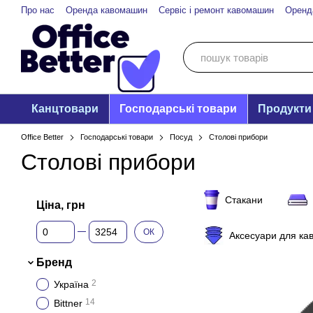
Перейти до основного контенту
Про нас
Оренда кавомашин
Сервіс і ремонт кавомашин
Оренд
Канцтовари
Господарські товари
Продукти
Office Better
Господарські товари
Посуд
Столові прибори
Столові прибори
Стакани
Ціна, грн
Від Ціна, грн
До Ціна, грн
ОК
Аксесуари для к
Бренд
2
Україна
14
Bittner