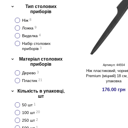
Тип столових
приборів
8
Ніж
9
Ложка
4
Виделка
Набір столових
3
приборів
Матеріал столових
приборів
Артикул: 44554
Ніж пластиковий, чорний
3
Дерево
Premium (міцний) 18 см,
21
Пластик
упаковка
176.00 грн
Кількість в упаковці,
шт
1
50 шт
20
100 шт
2
250 шт
1