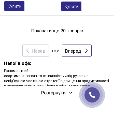
Купити
Купити
Показати ще 20 товарів
Назад
Вперед
1
з 8
Напої в офіс
Різноманітний
асортимент напоїв та їх наявність «під рукою» є
невід’ємною частиною стратегії підвищення продуктивності
в сучасних колективах. Напої в офісі допомагають
відновлювати водний баланс організму співробітників,
Розгорнути
сприяють підтримці бадьорості протягом робочого дня, а
також покращують настрій та загальну атмосферу.
Замовити напої з доставкою в офіс — означає подбати про