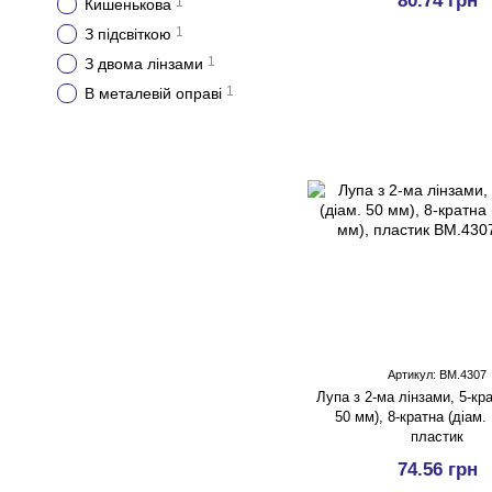
80.74 грн
1
Кишенькова
1
З підсвіткою
1
З двома лінзами
1
В металевій оправі
Артикул: BM.4307
Лупа з 2-ма лінзами, 5-кра
50 мм), 8-кратна (діам.
пластик
74.56 грн