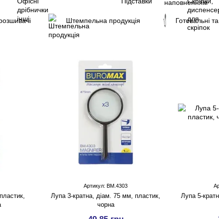
розшивачі
Штемпельна продукція
Готовальні та
Артикул: BM.4303
А
 пластик,
Лупа 3-кратна, діам. 75 мм, пластик,
Лупа 5-кратн
а
чорна