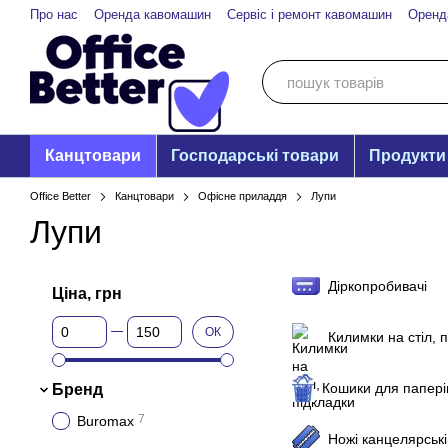
Перейти до основного контенту
Про нас
Оренда кавомашин
Сервіс і ремонт кавомашин
Оренд
Канцтовари
Господарські товари
Продукти
Office Better
Канцтовари
Офісне приладдя
Лупи
Лупи
Діркопробивачі
Ціна, грн
Від Ціна, грн
До Ціна, грн
ОК
Килимки на стіл, 
Кошики для папері
Бренд
7
Buromax
Ножі канцелярські