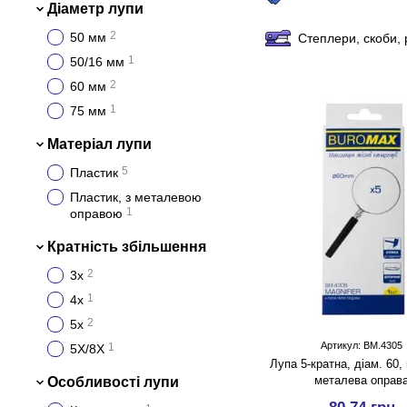
Діаметр лупи
2
50 мм
Степлери, скоби, 
1
50/16 мм
2
60 мм
1
75 мм
Матеріал лупи
5
Пластик
Пластик, з металевою
1
оправою
Кратність збільшення
2
3х
1
4x
2
5х
Артикул: BM.4305
1
5X/8X
Лупа 5-кратна, діам. 60,
металева оправ
Особливості лупи