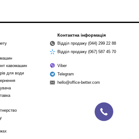
Контактна інформація
нету
Відділ продажу (044) 299 22 88
Відділ продажу (067) 587 45 70
омашин
монт кавомашин
Viber
рів для води
Telegram
вернення
hello@office-better.com
тувача
ставка
ртнерство
cy
ежах