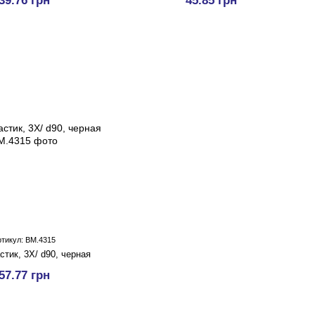
39.76 грн
45.85 грн
ртикул: BM.4315
стик, 3X/ d90, черная
57.77 грн