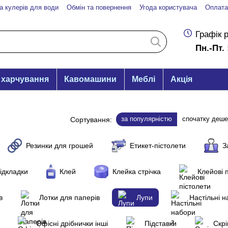
а кулерів для води
Обмін та повернення
Угода користувача
Оплата
Графік 
Пн.-Пт. 
 харчування
Кавомашини
Меблі
Акція
за популярністю
спочатку деш
Сортування:
Резинки для грошей
Етикет-пістолети
З
підкладки
Клей
Клейка стрічка
Клейові 
в
Лотки для паперів
Лупи
Настільні 
Офісні дрібнички інші
Підставки
Скрі