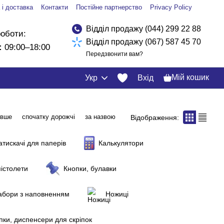
 і доставка
Контакти
Постійне партнерство
Privacy Policy
Відділ продажу (044) 299 22 88
роботи:
Відділ продажу (067) 587 45 70
:
09:00–18:00
Передзвонити вам?
Мій кошик
Укр
Вхід
евше
спочатку дорожчі
за назвою
Відображення:
атискачі для паперів
Калькулятори
пістолети
Кнопки, булавки
набори з наповненням
Ножиці
пки, диспенсери для скріпок