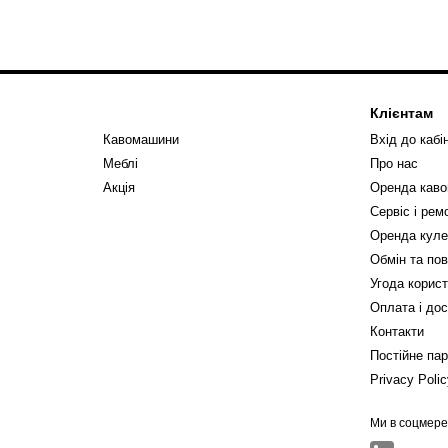
Клієнтам
Кавомашини
Вхід до кабі
Меблі
Про нас
Акція
Оренда кав
Сервіс і ре
Оренда куле
Обмін та по
Угода корис
Оплата і до
Контакти
Постійне па
Privacy Poli
Ми в соцмер