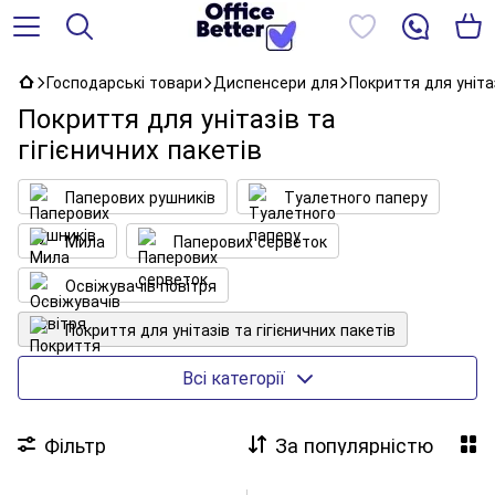
Господарські товари
Диспенсери для
Покриття для унітаз
Покриття для унітазів та
гігієничних пакетів
Паперових рушників
Туалетного паперу
Мила
Паперових серветок
Освіжувачів повітря
Покриття для унітазів та гігієничних пакетів
Матеріалів для протирання та очистки
Всі категорії
Аксесуари для диспенсерів
Фільтр
За популярністю