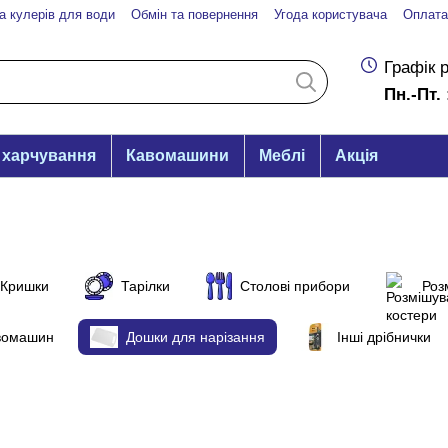
а кулерів для води
Обмін та повернення
Угода користувача
Оплата
Графік 
Пн.-Пт. 
 харчування
Кавомашини
Меблі
Акція
Кришки
Тарілки
Столові прибори
Роз
авомашин
Дошки для нарізання
Інші дрібнички