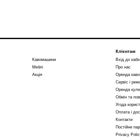
Клієнтам
Кавомашини
Вхід до кабі
Меблі
Про нас
Акція
Оренда кав
Сервіс і ре
Оренда куле
Обмін та по
Угода корис
Оплата і до
Контакти
Постійне па
Privacy Poli