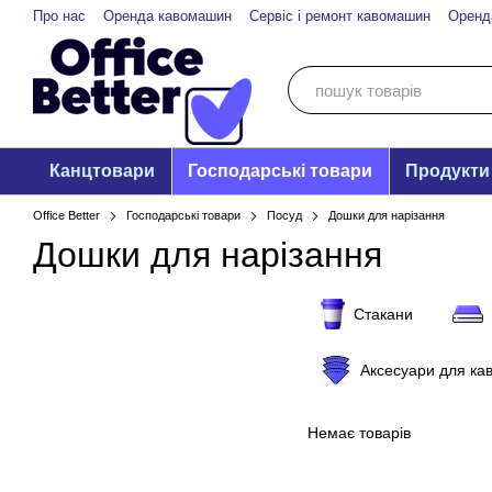
Перейти до основного контенту
Про нас
Оренда кавомашин
Сервіс і ремонт кавомашин
Оренд
Канцтовари
Господарські товари
Продукти
Office Better
Господарські товари
Посуд
Дошки для нарізання
Дошки для нарізання
Стакани
Аксесуари для к
Немає товарів