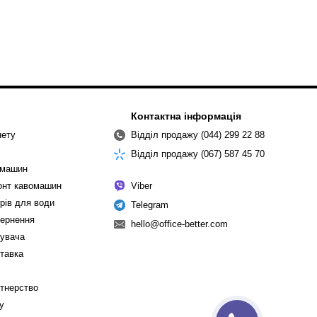
Контактна інформація
нету
Відділ продажу (044) 299 22 88
Відділ продажу (067) 587 45 70
омашин
монт кавомашин
Viber
рів для води
Telegram
вернення
hello@office-better.com
тувача
ставка
ртнерство
cy