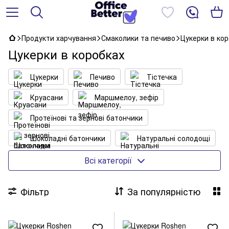
Продукти харчування
Смаколики та печиво
Цукерки в ко
Цукерки в коробках
Цукерки
Печиво
Тістечка
Круасани
Маршмелоу, зефір
Протеїнові та зернові батончики
Шоколадні батончики
Натуральні солодощі
Вафлі
Цукерки в коробках
Всі категорії
Фільтр
За популярністю