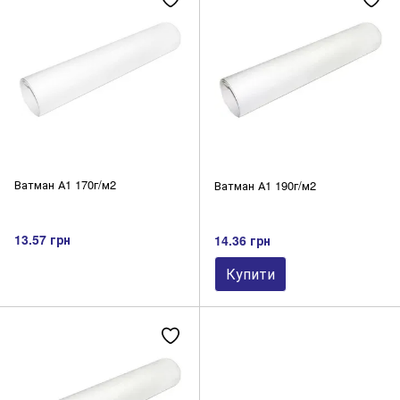
Самоклеючі етикетки
Фотопапір
Цінники
Щоденники, тижневики, планінги
Бланкова продукція
Паперові закладки
Календарі
Папір А1
Ватман А1 170г/м2
Ватман А1 190г/м2
13.57 грн
14.36 грн
Купити