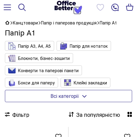
Канцтовари
Папір і паперова продукція
Папір А1
Папір А1
Папір А3, А4, А5
Папір для нотаток
Блокноти, бізнес-зошити
Конверти та паперові пакети
Бокси для паперу
Клейкі закладки
Книги обліку, канцелярські книги
Всі категорії
Папір для офісу кольоровий
Фільтр
За популярністю
Папір для факс- і касових апаратів
Папір копіювальний, міліметровий, калька