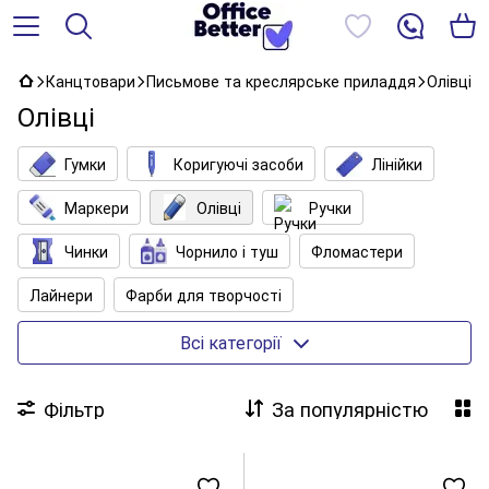
Канцтовари
Письмове та креслярське приладдя
Олівці
Олівці
Гумки
Коригуючі засоби
Лінійки
Маркери
Олівці
Ручки
Чинки
Чорнило і туш
Фломастери
Лайнери
Фарби для творчості
Аксесуари для дитячої творчості
Всі категорії
Настільні аксесуари
Набори канцтоварів
Фільтр
За популярністю