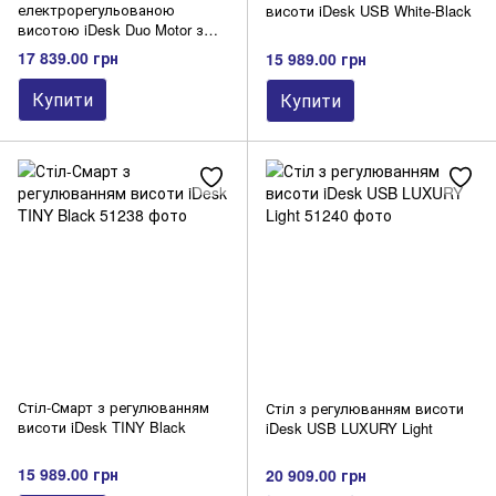
електрорегульованою
висоти iDesk USB White-Black
висотою iDesk Duo Motor з
двома двигунами White USB
17 839.00 грн
15 989.00 грн
Купити
Купити
Стіл-Смарт з регулюванням
Стіл з регулюванням висоти
висоти iDesk TINY Black
iDesk USB LUXURY Light
15 989.00 грн
20 909.00 грн