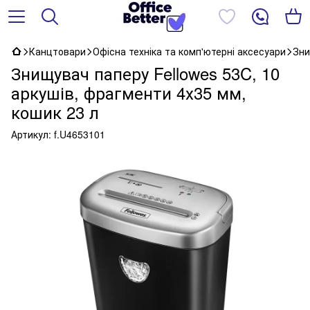
Канцтовари
Офісна техніка та комп'ютерні аксесуари
Зни
Знищувач паперу Fellowes 53C, 10
аркушів, фрагменти 4х35 мм,
кошик 23 л
Артикул:
f.U4653101