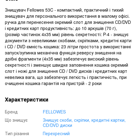
Знищувач Fellowes 53C - компактний, практичний і тихий
знищувач для персонального використання в малому офісі.
ручка для перенесення окремий слот для знищення CD/DVD
і кредитних карт продуктивність: до 10 аркушів (70 г),
(розмір частинок 4x35 мм) рівень секретності: P-4 - знищує
документи з невеликими скобами, скріпками, кредитні карти
і CD / DVD ємність кошика: 23 літри простота у використанні
запуск/зупинка механічна функція реверсу знищення на
дрібні фрагменти (4x35 мм) забезпечує високий рівень
секретності і зменшує швидке заповнення кошика окремий
слот і ножі для знищення CD / DVD дисків і кредитних карт
невелика вага, що забезпечує легкість і практичність, при
очищенні кошика гарантія на пристрій - 2 роки
Характеристики
Бренд
FELLOWES
Що знищує
Знищує скоби, скріпки, кредитні картки,
CD/DVD диски
Тип різання
Перехресний