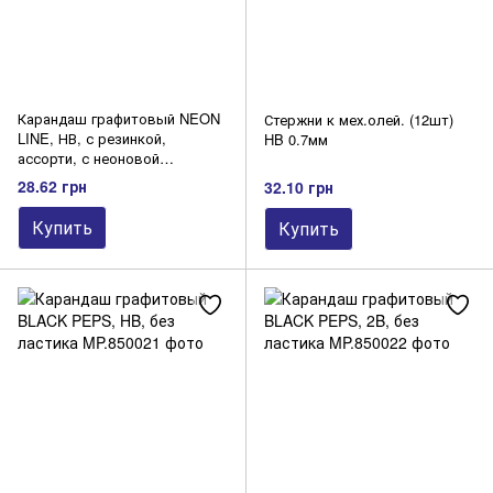
Карандаш графитовый NEON
Стержни к мех.олей. (12шт)
LINE, НВ, с резинкой,
HB 0.7мм
ассорти, с неоновой
полоской, блистер 4 шт.
28.62 грн
32.10 грн
Купить
Купить