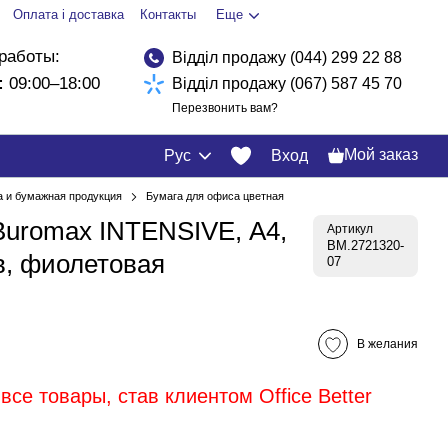
Оплата і доставка
Контакты
Еще
работы:
Відділ продажу (044) 299 22 88
:
09:00–18:00
Відділ продажу (067) 587 45 70
Перезвонить вам?
Мой заказ
Рус
Вход
а и бумажная продукция
Бумага для офиса цветная
Buromax INTENSIVE, А4,
Артикул
BM.2721320-
ов, фиолетовая
07
В желания
все товары, став клиентом Office Better