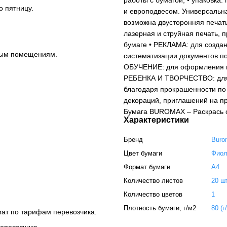
работы с бумагой; • упаковка:
о пятницу.
и европодвесом. Универсальна
возможна двусторонняя печат
лазерная и струйная печать, 
бумаге • РЕКЛАМА: для созда
ным помещениям.
систематизации документов п
ОБУЧЕНИЕ: для оформления на
РЕБЕНКА И ТВОРЧЕСТВО: для р
благодаря прокрашенности по
декораций, приглашений на п
Бумага BUROMAX – Раскрась с
Характеристики
Бренд
Buro
Цвет бумаги
Фиол
Формат бумаги
А4
Количество листов
20 ш
Количество цветов
1
Плотность бумаги, г/м2
80 (г
мат по тарифам перевозчика.
еревозчика.