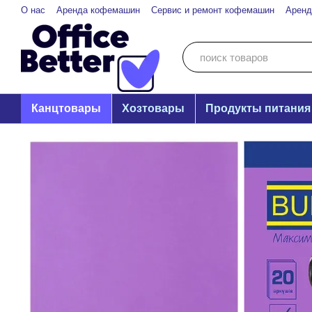
Перейти к основному контенту
О нас
Аренда кофемашин
Сервис и ремонт кофемашин
Аренд
Канцтовары
Хозтовары
Продукты питания