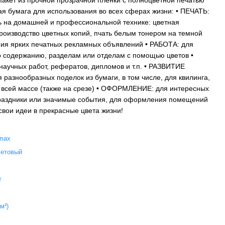
 пакет из прочной прозрачной пленки с полноцветной печатью
я бумага для использования во всех сферах жизни: • ПЕЧАТЬ:
ь на домашней и профессиональной технике: цветная
производство цветных копий, пчать белым тонером на темной
ния ярких печатных рекламных объявлений • РАБОТА: для
о содержанию, разделам или отделам с помощью цветов •
учных работ, рефератов, дипломов и т.п. • РАЗВИТИЕ
азнообразных поделок из бумаги, в том числе, для квилинга,
 всей массе (также на срезе) • ОФОРМЛЕНИЕ: для интересных
раздники или значимые события, для оформления помещений
вои идеи в прекрасные цвета жизни!
max
етовый
т
/м²)