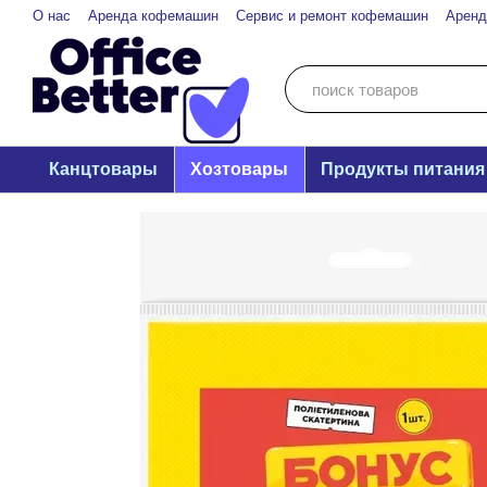
Перейти к основному контенту
О нас
Аренда кофемашин
Сервис и ремонт кофемашин
Аренд
Канцтовары
Хозтовары
Продукты питания