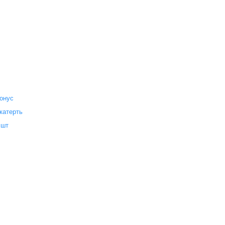
онус
катерть
 шт