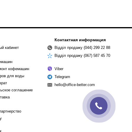
Контактная информация
ый кабинет
Відділ продажу (044) 299 22 88
Відділ продажу (067) 587 45 70
емашин
емонт кофемашин
Viber
ров для воды
Telegram
врат
hello@office-better.com
ьское соглашение
ставка
партнерство
cy
х