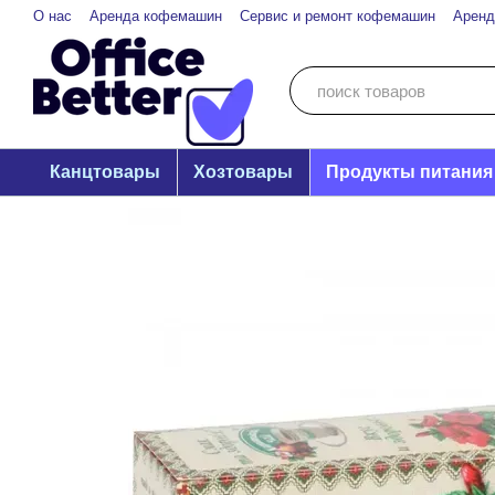
Перейти к основному контенту
О нас
Аренда кофемашин
Сервис и ремонт кофемашин
Аренд
Канцтовары
Хозтовары
Продукты питания