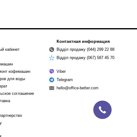
Контактная информация
ый кабинет
Відділ продажу (044) 299 22 88
Відділ продажу (067) 587 45 70
емашин
емонт кофемашин
Viber
ров для воды
Telegram
врат
hello@office-better.com
ьское соглашение
ставка
партнерство
cy
х