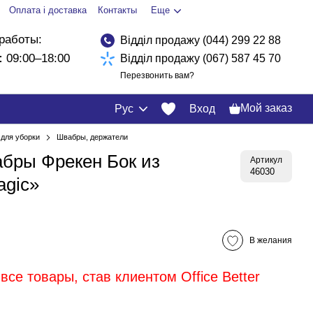
Оплата і доставка
Контакты
Еще
работы:
Відділ продажу (044) 299 22 88
:
09:00–18:00
Відділ продажу (067) 587 45 70
Перезвонить вам?
Мой заказ
Рус
Вход
для уборки
Швабры, держатели
бры Фрекен Бок из
Артикул
46030
gic»
В желания
все товары, став клиентом Office Better