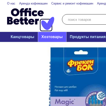
Перейти к основному контенту
О нас
Аренда кофемашин
Сервис и ремонт кофемашин
Аренд
Канцтовары
Хозтовары
Продукты питания