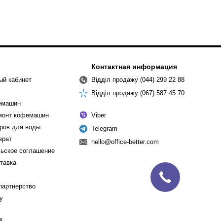
Контактная информация
ый кабинет
Відділ продажу (044) 299 22 88
Відділ продажу (067) 587 45 70
емашин
емонт кофемашин
Viber
ров для воды
Telegram
врат
hello@office-better.com
ьское соглашение
ставка
партнерство
cy
х