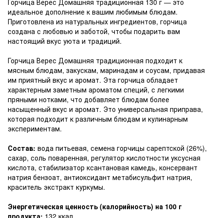
Горчица Верес Домашняя традиционная 130 г — это
идеальное дополнение к вашим любимым блюдам.
Приготовлена из натуральных ингредиентов, горчица
создана с любовью и заботой, чтобы подарить вам
настоящий вкус уюта и традиций.
Горчица Верес Домашняя традиционная подходит к
мясным блюдам, закускам, маринадам и соусам, придавая
им приятный вкус и аромат. Эта горчица обладает
характерным заметным ароматом специй, с легкими
пряными нотками, что добавляет блюдам более
насыщенный вкус и аромат. Это универсальная приправа,
которая подходит к различным блюдам и кулинарным
экспериментам.
Состав:
вода питьевая, семена горчицы сарептской (26%),
сахар, соль поваренная, регулятор кислотности уксусная
кислота, стабилизатор ксантановая камедь, консервант
натрия бензоат, антиоксидант метабисульфит натрия,
краситель экстракт куркумы.
Энергетическая ценность (калорийность) на 100 г
продукта:
132 ккал.