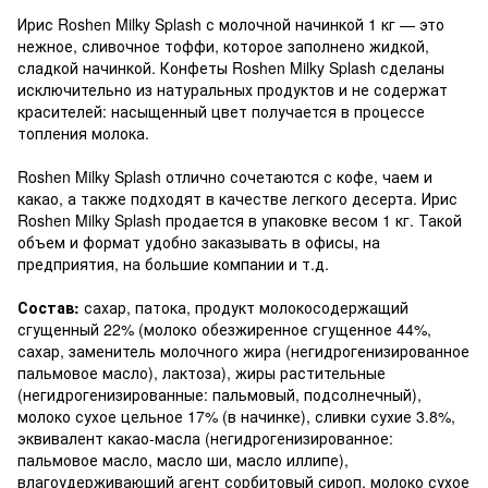
Ирис Roshen Milky Splash с молочной начинкой 1 кг — это
нежное, сливочное тоффи, которое заполнено жидкой,
сладкой начинкой. Конфеты Roshen Milky Splash сделаны
исключительно из натуральных продуктов и не содержат
красителей: насыщенный цвет получается в процессе
топления молока.
Roshen Milky Splash отлично сочетаются с кофе, чаем и
какао, а также подходят в качестве легкого десерта. Ирис
Roshen Milky Splash продается в упаковке весом 1 кг. Такой
объем и формат удобно заказывать в офисы, на
предприятия, на большие компании и т.д.
Состав:
сахар, патока, продукт молокосодержащий
сгущенный 22% (молоко обезжиренное сгущенное 44%,
сахар, заменитель молочного жира (негидрогенизированное
пальмовое масло), лактоза), жиры растительные
(негидрогенизированные: пальмовый, подсолнечный),
молоко сухое цельное 17% (в начинке), сливки сухие 3.8%,
эквивалент какао-масла (негидрогенизированное:
пальмовое масло, масло ши, масло иллипе),
влагоудерживающий агент сорбитовый сироп, молоко сухое