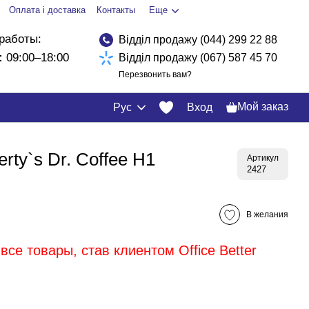
Оплата і доставка
Контакты
Еще
работы:
Відділ продажу (044) 299 22 88
:
09:00–18:00
Відділ продажу (067) 587 45 70
Перезвонить вам?
Мой заказ
Рус
Вход
ty`s Dr. Coffee H1
Артикул
2427
В желания
все товары, став клиентом Office Better