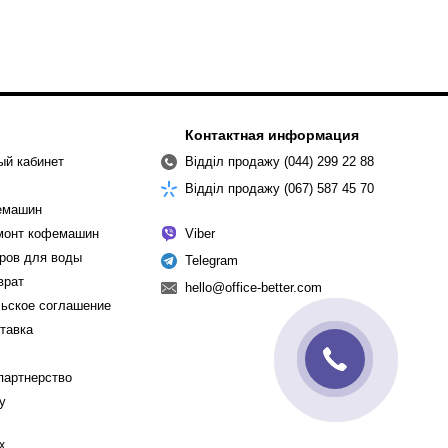
Контактная информация
ый кабинет
Відділ продажу (044) 299 22 88
Відділ продажу (067) 587 45 70
емашин
емонт кофемашин
Viber
ров для воды
Telegram
врат
hello@office-better.com
ьское соглашение
ставка
партнерство
cy
х