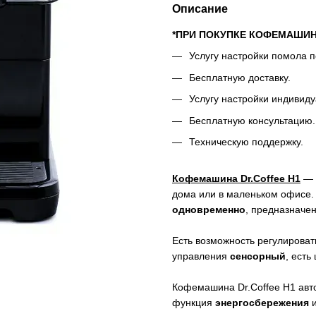
Описание
*ПРИ ПОКУПКЕ КОФЕМАШИ
Услугу настройки помола п
Бесплатную доставку.
Услугу настройки индивид
Бесплатную консультацию.
Техническую поддержку.
Кофемашина Dr.Coffee H1
— 
дома или в маленьком офисе.
одновременно
, предназначе
Есть возможность регулирова
управления
сенсорный
, есть
Кофемашина Dr.Coffee H1 ав
функция
энергосбережения