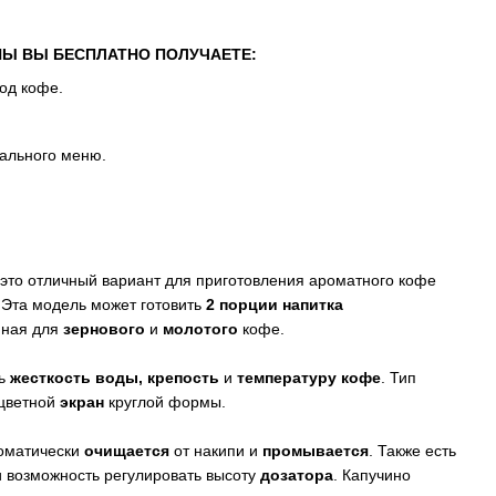
НЫ ВЫ БЕСПЛАТНО ПОЛУЧАЕТЕ:
од кофе.
уального меню.
это отличный вариант для приготовления ароматного кофе
 Эта модель может готовить
2 порции напитка
нная для
зернового
и
молотого
кофе.
ть
жесткость воды,
крепость
и
температуру кофе
. Тип
 цветной
экран
круглой формы.
томатически
очищается
от накипи и
промывается
. Также есть
и возможность регулировать высоту
дозатора
. Капучино