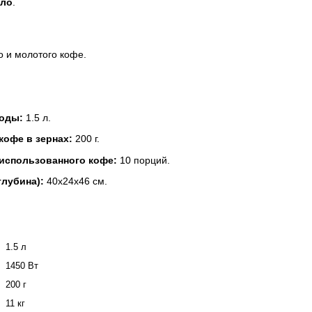
лло
.
о и молотого кофе.
воды:
1.5 л.
кофе в зернах:
200 г.
 использованного кофе:
10 порций.
глубина):
40х24х46 см.
1.5 л
1450 Вт
200 г
11 кг