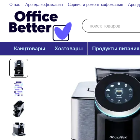
Перейти к основному контенту
О нас
Аренда кофемашин
Сервис и ремонт кофемашин
Аренд
Канцтовары
Хозтовары
Продукты питания