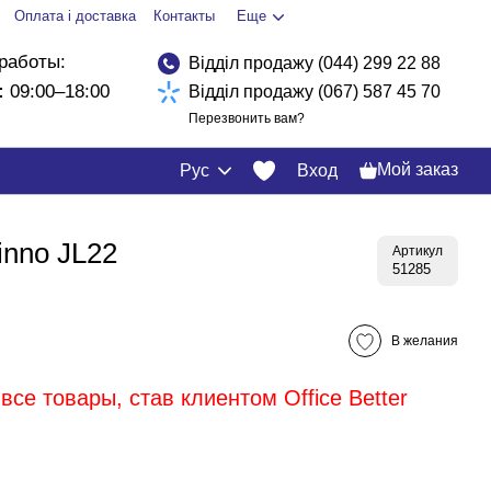
Оплата і доставка
Контакты
Еще
работы:
Відділ продажу (044) 299 22 88
:
09:00–18:00
Відділ продажу (067) 587 45 70
Перезвонить вам?
Мой заказ
Рус
Вход
nno JL22
Артикул
51285
В желания
все товары, став клиентом Office Better