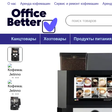
Перейти к основному контенту
О нас
Аренда кофемашин
Сервис и ремонт кофемашин
Аренд
Канцтовары
Хозтовары
Продукты питания