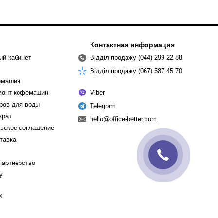
Контактная информация
ый кабинет
Відділ продажу (044) 299 22 88
Відділ продажу (067) 587 45 70
емашин
емонт кофемашин
Viber
ров для воды
Telegram
врат
hello@office-better.com
ьское соглашение
ставка
партнерство
cy
х