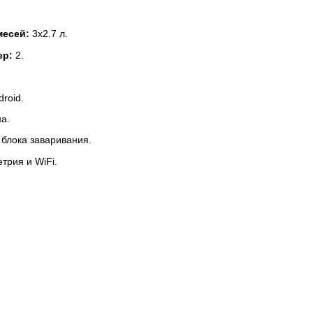
месей:
3х2.7 л.
ер:
2.
roid.
на.
 блока заваривания.
трия и WiFi.