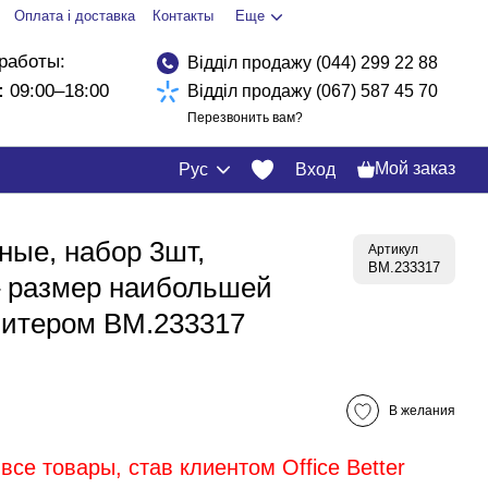
Оплата і доставка
Контакты
Еще
работы:
Відділ продажу (044) 299 22 88
:
09:00–18:00
Відділ продажу (067) 587 45 70
Перезвонить вам?
Мой заказ
Рус
Вход
ные, набор 3шт,
Артикул
BM.233317
– размер наибольшей
глитером BM.233317
В желания
все товары, став клиентом Office Better