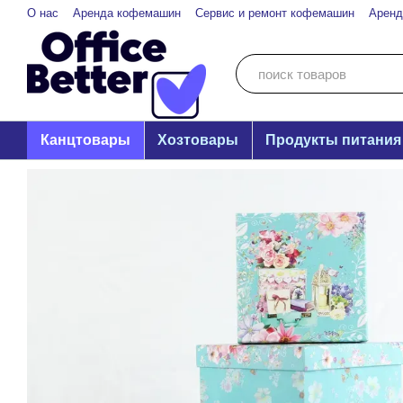
Перейти к основному контенту
О нас
Аренда кофемашин
Сервис и ремонт кофемашин
Аренд
Канцтовары
Хозтовары
Продукты питания