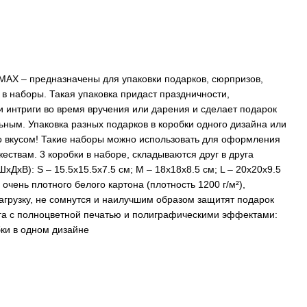
AX – предназначены для упаковки подарков, сюрпризов,
в наборы. Такая упаковка придаст праздничности,
 интриги во время вручения или дарения и сделает подарок
ным. Упаковка разных подарков в коробки одного дизайна или
со вкусом! Такие наборы можно использовать для оформления
ествам. 3 коробки в наборе, складываются друг в друга
ДхВ): S – 15.5х15.5х7.5 см; M – 18х18х8.5 см; L – 20х20х9.5
очень плотного белого картона (плотность 1200 г/м²),
грузку, не сомнутся и наилучшим образом защитят подарок
га с полноцветной печатью и полиграфическими эффектами:
ки в одном дизайне