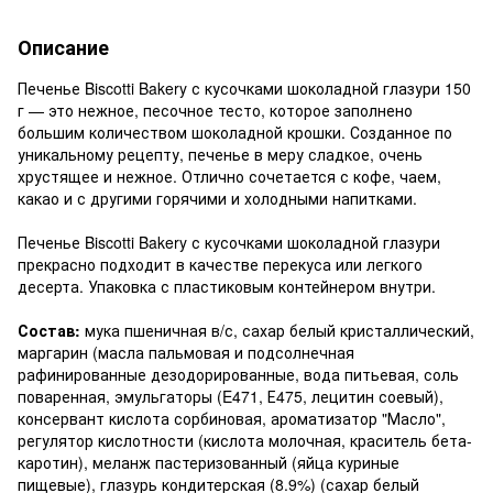
Описание
Печенье Biscotti Bakery с кусочками шоколадной глазури 150
г — это нежное, песочное тесто, которое заполнено
большим количеством шоколадной крошки. Созданное по
уникальному рецепту, печенье в меру сладкое, очень
хрустящее и нежное. Отлично сочетается с кофе, чаем,
какао и с другими горячими и холодными напитками.
Печенье Biscotti Bakery с кусочками шоколадной глазури
прекрасно подходит в качестве перекуса или легкого
десерта. Упаковка с пластиковым контейнером внутри.
Состав:
мука пшеничная в/с, сахар белый кристаллический,
маргарин (масла пальмовая и подсолнечная
рафинированные дезодорированные, вода питьевая, соль
поваренная, эмульгаторы (E471, Е475, лецитин соевый),
консервант кислота сорбиновая, ароматизатор "Масло",
регулятор кислотности (кислота молочная, краситель бета-
каротин), меланж пастеризованный (яйца куриные
пищевые), глазурь кондитерская (8.9%) (сахар белый