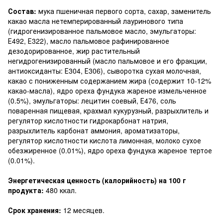
Состав:
мука пшеничная первого сорта, сахар, заменитель
какао масла нетемперированный лауринового типа
(гидрогенизированное пальмовое масло, эмульгаторы:
Е492, Е322), масло пальмовое рафинированное
дезодорированное, жир растительный
негидрогенизированный (масло пальмовое и его фракции,
антиоксиданты: Е304, Е306), сыворотка сухая молочная,
какао с пониженным содержанием жира (содержит 10-12%
какао-масла), ядро ореха фундука жареное измельченное
(0.5%), эмульгаторы: лецитин соевый, Е476, соль
поваренная пищевая, крахмал кукурузный, разрыхлитель и
регулятор кислотности гидрокарбонат натрия,
разрыхлитель карбонат аммония, ароматизаторы,
регулятор кислотности кислота лимонная, молоко сухое
обезжиренное (0.01%), ядро ореха фундука жареное тертое
(0.01%).
Энергетическая ценность (калорийность) на 100 г
продукта:
480 ккал.
Срок хранения:
12 месяцев.