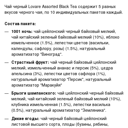
Чай черный Lovare Assorted Black Tea содержит 5 разных
вкусов черного чая, по 10 индивидуальных пакетов каждый.
Состав пакета:
1001 ночь:
чай цейлонский черный байховый мелкий,
чай китайский зеленый байховый мелкий (10%), яблоко
измельченное (1.5%), лепестки цветов (васильки,
календулы, сафлору, розы) (1.5%), натуральный
ароматизатор "Виноград".
Страстный фрукт:
чай черный байховый цейлонский
мелкий, измельченный ананас и персик (5%), цедра
апельсина (3%), лепестки цветов сафлора (1%),
натуральный ароматизатор "Персик", натуральный
ароматизатор "Маракуйя"
Брызги шампанского:
чай цейлонский черный байховый
мелкий, чай китайский зеленый байховый мелкий (10%),
клубника измельченная (1.5%), лепестки василька
(0.5%), натуральный ароматизатор "Земляника".
Дикие ягоды:
чай черный байховый цейлонский
листовой высшего сорта, плоды (бузины, рябины,