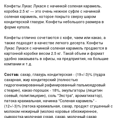
Конфеты Лукас Лукася с начинкой соленая карамель,
коробка 2.5 кг — это очень нежное суфле с начинкой
соленая карамель, которое покрыто сверху шаром
кондитерской глазури. Конфеты небольшого размера в
форме купола.
Конфеты отлично сочетаются с кофе, чаем или какао, а
также подходят в качестве легкого десерта. Конфеты
Лукас Лукася с начинкой соленая карамель продаются в
картонной коробке весом 2.5 кг. Такой объем и формат
удобно заказывать в офисы, на предприятия, на большие
компании и т.д.
Состав:
сахар, глазурь кондитерская - (19+/-3)% (пудра
сахарная, жир кондитерский (полностью
гидрогенизированный рафинированный пальмоядровый
стеарин), какао-порошок - 18%, эмульгаторы (лецитин
соевый, полиглицерин), соль "Экстра", ароматизатор),
патока крахмальная, начинка "Соленая карамель" -
(12+/-3)% (патока крахмальная, сахар, продукт сгущенный с
молоком нежирный (молоко коровье обезжиренное,
сыворотка молочная сухая, сахар, молочный сахар