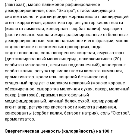
(лактоза)), масло пальмовое рафинированное
дезодорированное, соль "Экстра", стабилизирующая
система моно- и диглицериды жирных кислот, желирующий
агент каррагинан, ароматизатор, регулятор кислотности
(кислота лимонная, консервант сорбат калия), маргарин
(растительные масла и жиры рафинированные отбеленные
дезодорированные: масло пальмовое и его фракции, масло
подсолнечное в переменных пропорциях, вода
подготовленная, соль поваренная пищевая, эмульгаторы
(дистиллированный моноглицерид, полиоксиэтилен (20)
сорбитан моноолеат, лецитин подсолнечный), консервант
сорбат калия, регулятор кислотности кислота лимонная,
ароматизатор, краситель пищевой бета-каротин),
сгущенный продукт с молоком нежирный (молоко коровье
обезжиренное, сыворотка молочная сухая, сахар, молочный
сахар (лактоза)), крахмал картофельный
модифицированный, яичный белок сухой, желирующий
агент агар, регулятор кислотности кислота лимонная,
консерванты (сорбат калия, бензоат натрия), соль "Экстра",
ароматизатор.
Энергетическая ценность (калорийность) на 100 г