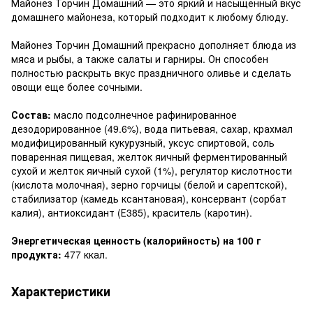
Майонез Торчин Домашний — это яркий и насыщенный вкус
домашнего майонеза, который подходит к любому блюду.
Майонез Торчин Домашний прекрасно дополняет блюда из
мяса и рыбы, а также салаты и гарниры. Он способен
полностью раскрыть вкус праздничного оливье и сделать
овощи еще более сочными.
Состав:
масло подсолнечное рафинированное
дезодорированное (49.6%), вода питьевая, сахар, крахмал
модифицированный кукурузный, уксус спиртовой, соль
поваренная пищевая, желток яичный ферментированный
сухой и желток яичный сухой (1%), регулятор кислотности
(кислота молочная), зерно горчицы (белой и сарептской),
стабилизатор (камедь ксантановая), консервант (сорбат
калия), антиоксидант (Е385), краситель (каротин).
Энергетическая ценность (калорийность) на 100 г
продукта:
477 ккал.
Характеристики