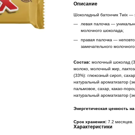
Описание
Шоколадный батончик Twix — 
левая палочка — уникально
молочного шоколада;
правая палочка — неповто
замечательного молочного
Состав:
молочный шоколад (35
молоко, молочный жир, лактоз
(33%): глюкозный сироп, саха
натуральный ароматизатор (эк
пальмовое, сахар, какао-поро
натуральный ароматизатор (эк
Энергетическая ценность на 
Срок хранения:
7.2 месяцев.
Характеристики