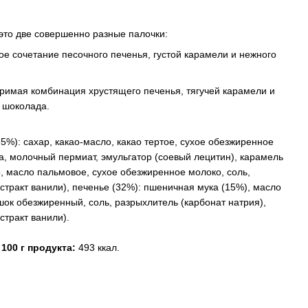
это две совершенно разные палочки:
е сочетание песочного печенья, густой карамели и нежного
римая комбинация хрустящего печенья, тягучей карамели и
 шоколада.
%): сахар, какао-масло, какао тертое, сухое обезжиренное
а, молочный пермиат, эмульгатор (соевый лецитин), карамель
р, масло пальмовое, сухое обезжиренное молоко, соль,
стракт ванили), печенье (32%): пшеничная мука (15%), масло
шок обезжиренный, соль, разрыхлитель (карбонат натрия),
стракт ванили).
100 г продукта:
493 ккал.