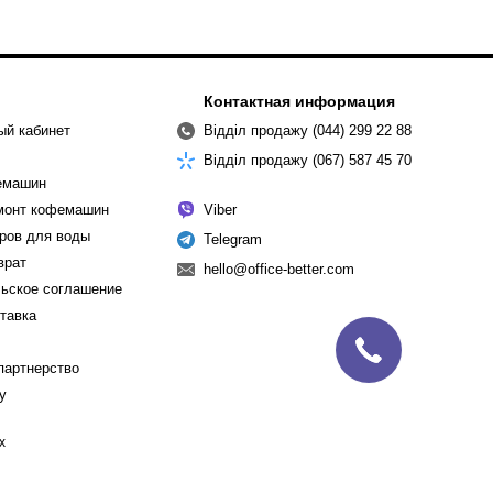
Контактная информация
ый кабинет
Відділ продажу (044) 299 22 88
Відділ продажу (067) 587 45 70
емашин
емонт кофемашин
Viber
ров для воды
Telegram
врат
hello@office-better.com
ьское соглашение
ставка
партнерство
cy
х