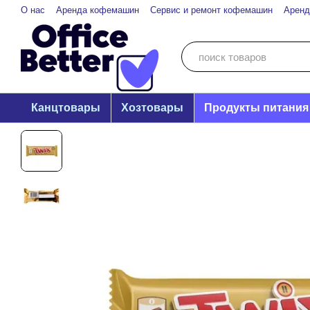
Перейти к основному контенту
О нас
Аренда кофемашин
Сервис и ремонт кофемашин
Аренд
Канцтовары
Хозтовары
Продукты питания