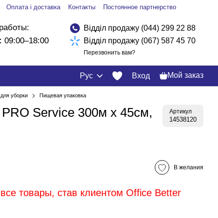
Оплата і доставка
Контакты
Постоянное партнерство
работы:
Відділ продажу (044) 299 22 88
:
09:00–18:00
Відділ продажу (067) 587 45 70
Перезвонить вам?
Мой заказ
Рус
Вход
для уборки
Пищевая упаковка
PRO Service 300м х 45см,
Артикул
14538120
В желания
все товары, став клиентом Office Better