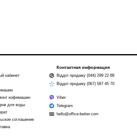
Контактная информация
ый кабинет
Відділ продажу (044) 299 22 88
Відділ продажу (067) 587 45 70
емашин
емонт кофемашин
Viber
ров для воды
Telegram
врат
hello@office-better.com
ьское соглашение
ставка