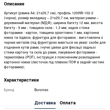
Описание
Артикул (рамка А4; 21х29,7 см), профіль 1209W-102-2
(чорна), розмір вкладишу – 21х29,7 см, матеріал рамки –
деревинний матеріал (МДФ); ширина багету 12 мм, висота
багету - 9 мм ; товщина скла - 1,3 мм; задня стінка
фоторамки - картон, товщина орієнтовно 1 мм, картонна
ніжка та підвіси, фурнітура для фоторамок - виготовлена з
чорних металів (під фурнітурою маються на увазі: скоби для
з'єднання кутів рами, гнучкі цвяхи для фіксації задньої
стінки картону та скла до рами, пакування фоторамки -
термоплівка (POF), інструкція з поясненням розкладання
картонної ніжки (листочок під плівкою ПОФ в задній частині
фоторамки);
Характеристики
Бренд
Buromax
Доставка
Оплата