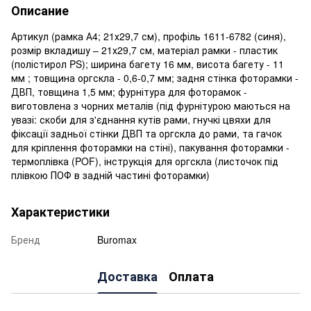
Описание
Артикул (рамка А4; 21х29,7 см), профіль 1611-6782 (синя),
розмір вкладишу – 21х29,7 см, матеріал рамки - пластик
(полістирол PS); ширина багету 16 мм, висота багету - 11
мм ; товщина оргскла - 0,6-0,7 мм; задня стінка фоторамки -
ДВП, товщина 1,5 мм; фурнітура для фоторамок -
виготовлена з чорних металів (під фурнітурою маються на
увазі: скоби для з'єднання кутів рами, гнучкі цвяхи для
фіксації задньої стінки ДВП та оргскла до рами, та гачок
для кріплення фоторамки на стіні), пакування фоторамки -
термоплівка (POF), інструкція для оргскла (листочок під
плівкою ПОФ в задній частині фоторамки)
Характеристики
Бренд
Buromax
Доставка
Оплата