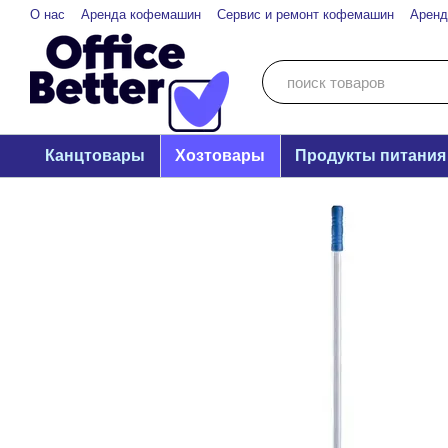
Перейти к основному контенту
О нас
Аренда кофемашин
Сервис и ремонт кофемашин
Аренд
Канцтовары
Хозтовары
Продукты питания