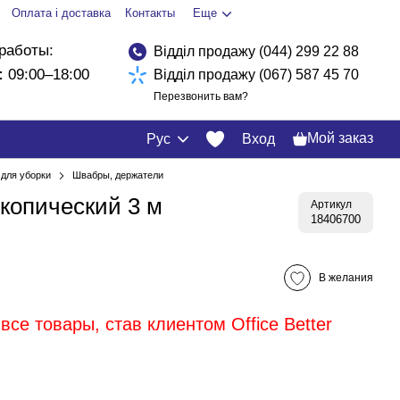
Оплата і доставка
Контакты
Еще
работы:
Відділ продажу (044) 299 22 88
:
09:00–18:00
Відділ продажу (067) 587 45 70
Перезвонить вам?
Мой заказ
Рус
Вход
для уборки
Швабры, держатели
копический 3 м
Артикул
18406700
В желания
все товары, став клиентом Office Better