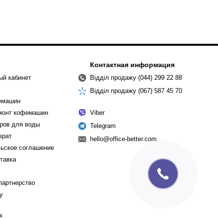
Контактная информация
ый кабинет
Відділ продажу (044) 299 22 88
Відділ продажу (067) 587 45 70
емашин
емонт кофемашин
Viber
ров для воды
Telegram
врат
hello@office-better.com
ьское соглашение
ставка
партнерство
cy
х