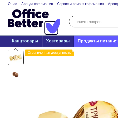
Перейти к основному контенту
О нас
Аренда кофемашин
Сервис и ремонт кофемашин
Аренд
Privacy Policy
Канцтовары
Хозтовары
Продукты питания
Ограниченная доступность