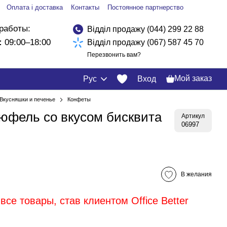
Оплата і доставка
Контакты
Постоянное партнерство
работы:
Відділ продажу (044) 299 22 88
:
09:00–18:00
Відділ продажу (067) 587 45 70
Перезвонить вам?
Мой заказ
Рус
Вход
Вкусняшки и печенье
Конфеты
юфель со вкусом бисквита
Артикул
06997
В желания
все товары, став клиентом Office Better