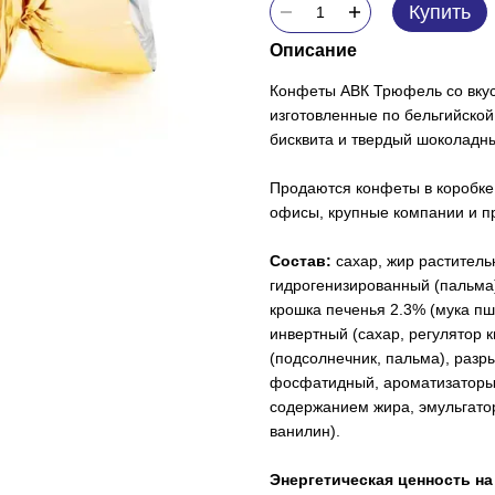
Купить
Описание
Конфеты АВК Трюфель со вкус
изготовленные по бельгийской
бисквита и твердый шоколадны
Продаются конфеты в коробке 
офисы, крупные компании и пр
Состав:
сахар, жир растител
гидрогенизированный (пальма)
крошка печенья 2.3% (мука пш
инвертный (сахар, регулятор 
(подсолнечник, пальма), разры
фосфатидный, ароматизаторы 
содержанием жира, эмульгатор
ванилин).
Энергетическая ценность на