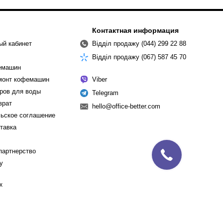
Контактная информация
ый кабинет
Відділ продажу (044) 299 22 88
Відділ продажу (067) 587 45 70
емашин
емонт кофемашин
Viber
ров для воды
Telegram
врат
hello@office-better.com
ьское соглашение
ставка
партнерство
cy
х