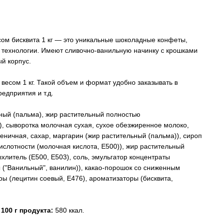
ом бисквита 1 кг — это уникальные шоколадные конфеты,
 технологии. Имеют сливочно-ванильную начинку с крошками
й корпус.
весом 1 кг. Такой объем и формат удобно заказывать в
едприятия и т.д.
ьный (пальма), жир растительный полностью
, сыворотка молочная сухая, сухое обезжиренное молоко,
еничная, сахар, маргарин (жир растительный (пальма)), сироп
кислотности (молочная кислота, Е500)), жир растительный
хлитель (Е500, Е503), соль, эмульгатор концентраты
("Ванильный", ванилин)), какао-порошок со сниженным
ы (лецитин соевый, Е476), ароматизаторы (бисквита,
 100 г продукта:
580 ккал.