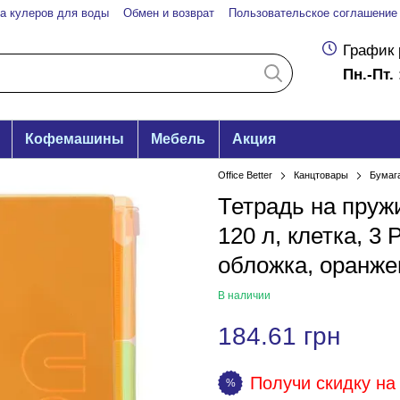
а кулеров для воды
Обмен и возврат
Пользовательское соглашение
График 
Пн.-Пт. 
Кофемашины
Мебель
Акция
Office Better
Канцтовары
Бумаг
Тетрадь на пруж
120 л, клетка, 3
обложка, оранже
В наличии
184.61 грн
Получи скидку на 
%