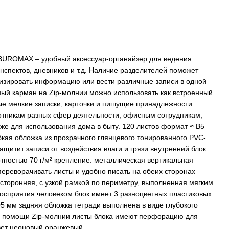
BUROMAX – удобный аксессуар-органайзер для ведения
онспектов, дневников и т.д. Наличие разделителей поможет
изировать информацию или вести различные записи в одной
ный карман на Zip-молнии можно использовать как встроенный
ые мелкие записки, карточки и пишущие принадлежности.
ботникам разных сфер деятельности, офисным сотрудникам,
кже для использования дома в быту. 120 листов формат ≈ В5
бкая обложка из прозрачного глянцевого тонированного PVC-
ащитит записи от воздействия влаги и грязи внутренний блок
тностью 70 г/м² крепление: металлическая вертикальная
 переворачивать листы и удобно писать на обеих сторонах
вусторонняя, с узкой рамкой по периметру, выполненная мягким
осприятия человеком блок имеет 3 разноцветных пластиковых
5 мм задняя обложка тетради выполнена в виде глубокого
и помощи Zip-молнии листы блока имеют перфорацию для
вет неоновый оранжевый