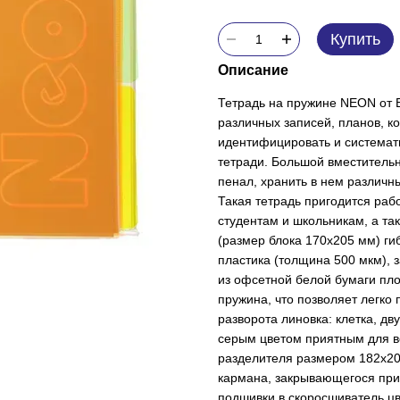
Купить
Описание
Тетрадь на пружине NEON от 
различных записей, планов, к
идентифицировать и системат
тетради. Большой вместитель
пенал, хранить в нем различн
Такая тетрадь пригодится ра
студентам и школьникам, а та
(размер блока 170х205 мм) ги
пластика (толщина 500 мкм), з
из офсетной белой бумаги пло
пружина, что позволяет легко
разворота линовка: клетка, д
серым цветом приятным для в
разделителя размером 182х20
кармана, закрывающегося пр
подшивки в скоросшиватель ц