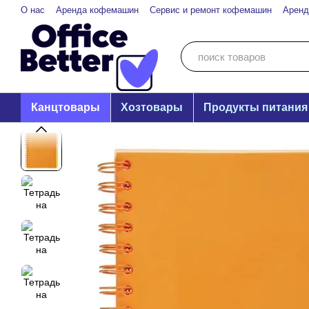
Перейти к основному контенту
О нас
Аренда кофемашин
Сервис и ремонт кофемашин
Аренд
Privacy Policy
Канцтовары
Хозтовары
Продукты питания