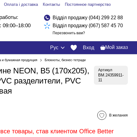
Оплата і доставка
Контакты
Постоянное партнерство
работы:
Відділ продажу (044) 299 22 88
:
09:00–18:00
Відділ продажу (067) 587 45 70
Перезвонить вам?
Мой заказ
Рус
Вход
а и бумажная продукция
Блокноты, бизнес-тетради
ине NEON, В5 (170x205),
Артикул
BM.24359911-
 PVC разделители, PVC
11
вая
В желания
все товары, став клиентом Office Better