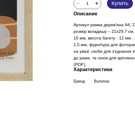
Купить
Описание
Артикул рамка дерев'яна А4, 
розмір вкладишу – 21х29,7 см
15 мм, висота багету - 12 мм 
1,5 мм; фурнітура для фоторам
на увазі: скоби для з'єднання к
до рами, та гачок для кріплен
(POF);
Характеристики
Бренд
Buromax