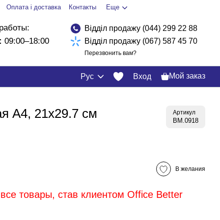
Оплата і доставка
Контакты
Еще
работы:
Відділ продажу (044) 299 22 88
:
09:00–18:00
Відділ продажу (067) 587 45 70
Перезвонить вам?
Мой заказ
Рус
Вход
я А4, 21х29.7 см
Артикул
BM.0918
В желания
все товары, став клиентом Office Better