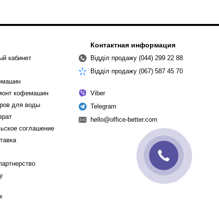
Контактная информация
ый кабинет
Відділ продажу (044) 299 22 88
Відділ продажу (067) 587 45 70
емашин
емонт кофемашин
Viber
ров для воды
Telegram
врат
hello@office-better.com
ьское соглашение
ставка
партнерство
cy
х