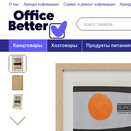
Перейти к основному контенту
О нас
Аренда кофемашин
Сервис и ремонт кофемашин
Аренд
Канцтовары
Хозтовары
Продукты питания