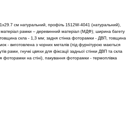
21х29.7 см натуральний, профіль 1512W-4041 (натуральний),
, матеріал рамки – деревинний матеріал (МДФ); ширина багету
; товщина скла - 1,3 мм; задня стінка фоторамки - ДВП, товщина
ок - виготовлена з чорних металів (під фурнітурою маються
утів рами, гнучкі цвяхи для фіксації задньої стінки ДВП та скла
ня фоторамки на стіні), пакування фоторамки - термоплівка