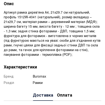
Опис
Артикул рамка дерев'яна А4, 21х29.7 см натуральний,
профіль 1512W-4041 (натуральний), розмір вкладишу –
21х29,7 см, матеріал рамки – деревинний матеріал (МДФ);
ширина багету 15 мм, висота багету - 12 мм ; товщина скла
- 1,3 мм; задня стінка фоторамки - ДВП, товщина 1,5 мм;
фурнітура для фоторамок - виготовлена з чорних металів
(під фурнітурою маються на увазі: скоби для з'єднання кутів
рами, гнучкі цвяхи для фіксації задньої стінки ДВП та скла
до рами, та гачок для кріплення фоторамки на стіні),
пакування фоторамки - термоплівка (POF);
Характеристики
Бренд
Buromax
Розділ
Рамки
Доставка
Оплата