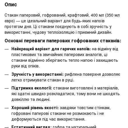
Опис
Стакан паперовий, гофрований, крафтовий, 400 мл (350 мл
євро) — це ідеальний варіант для будь-яких напоїв
протягом дня. Ці стакани поєднують в собі зручність у
використанні, чудову теплоізоляцію і приємний дизайн.
Основні переваги паперових гофрованих стаканів:
Найкращий варіант для гарячих напоїв:
на відміну від
пластикових та звичайних паперових аналогів, ці
стакани відмінно зберігають тепло напою і захищають
руки від опіків.
Зручність у використанні:
рифлена поверхня дозволяє
легко отримувати стакан в руці.
Підтримка екології:
стакани виготовлені з матеріалів,
які здатні швидко розкладатися, тому вони не шкодять
довкіллю та людині.
Хороший рівень якості:
завдяки товстим стінкам,
гофровані паперові стакани не розмокають і не
деформуються під час використання.
Естетичний вигляд:
гофра та натуральний