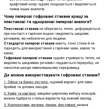
крафтовий колір чудово поєднуються і виділяються
поміж інших аналогів.
Чому паперові гофровані стакани кращі за
пластикові та одноразові паперові аналоги?
Пластикові стакани
не зберігають тепло, деформуються
при контакті з гарячою водою і виділяють шкідливі
речовини, які небезпечні для людини.
Стандартні паперові стакани
мають тонкі стінки й не
підходять для використання з гарячим чаєм, кавою та
какао.
Гофровані паперові стакани
чудово утримують тепло, не
виділяють шкідливих речовин і піддаються переробці, не
наносячи шкоди навколишньому середовищу.
Де можна використовувати гофровані стакани?
1. Офіси та бізнес-зустрічі:
чудовий варіант для кава-
брейків та ділових заходів.
2. Кафе та кав’ярні:
завдяки широкому вибору кольорів,
можна підібрати стильні варіанти під кожний заклад.
3. Корпоративи, вечірки, пікніки, фестивалі:
можна