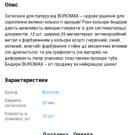
Опис
Затискачі для паперу від BUROMAX – чудове рішення для
скріплення великої кількості аркушів! Різні кольори біндерів
дають можливість використовувати їх для систематизації
документів. 12 шт. ширина 25 мм матеріал: антикорозійний
метал з фарбуванням у кольори асорті (червоний, синій,
зелений, жовтий) фарбування стійке до механічних впливів
(не дряпається) та ультрафіолету (не вигоряє) не
деформують папір упаковка: пластикова прозора туба
Біндери BUROMAX – хіт продажу за найкращою ціною!
Характеристики
Бренд
Buromax
Ширина
25 мм
затискача
Кількість в
12 шт
упаковці, шт
Доставка
Оплата