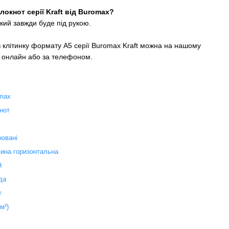
окнот серії Kraft від Buromax?
який завжди буде під рукою.
 клітинку формату А5 серії Buromax Kraft можна на нашому
 онлайн або за телефоном.
max
нот
новані
ина горизонтальна
й
да
т
/м²)