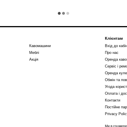
Клієнтам
Кавомашини
Вхід до кабі
Меблі
Про нас
Акція
Оренда кав
Сервіс і ре
Оренда куле
Обмін та по
Угода корис
Оплата і до
Контакти
Постійне па
Privacy Poli
Ми в соцмер