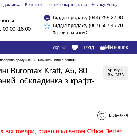
 і доставка
Контакти
Постійне партнерство
Privacy Policy
Відділ продажу (044) 299 22 88
роботи:
Відділ продажу (067) 587 45 70
:
09:00–18:00
Передзвонити вам?
Мій кошик
Укр
Вхід
і паперова продукція
Блокноти, бізнес-зошити
ні Buromax Kraft, А5, 80
Артикул
BM.2473
аний, обкладинка з крафт-
В бажання
 всі товари, ставши клієнтом Office Better