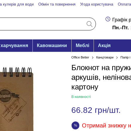
а кулерів для води
Обмін та повернення
Угода користувача
Оплата
Графік 
Пн.-Пт. 
 харчування
Кавомашини
Меблі
Акція
Office Better
Канцтовари
Папір 
Блокнот на пружи
аркушів, нелінов
картону
В наявності
66.82 грн/шт.
Отримай знижку на
%