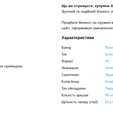
Що ви отримуєте, купуючи бл
Зручний та надійний блокнот, 
Придбати блокнот на пружині в
сайті, оформивши замовлення
Характеристики
Бренд
Buro
Тип
Блок
Формат
А5
их приміщень.
Лініювання
Нелі
Скріплення
Пруж
Колір блоку
Біли
Тип обкладинки
Твер
Кількість аркушів
80 ш
Щільність паперу (г/м2)
60 (г