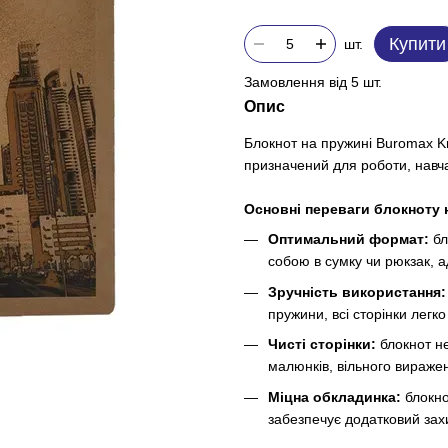
Купити
шт.
Замовлення від 5 шт.
Опис
Блокнот на пружині Buromax Kr
призначений для роботи, навч
Основні переваги блокноту н
Оптимальний формат:
бл
собою в сумку чи рюкзак, а
Зручність використання
пружини, всі сторінки легк
Чисті сторінки:
блокнот н
малюнків, вільного виражен
Міцна обкладинка:
блокно
забезпечує додатковий захи