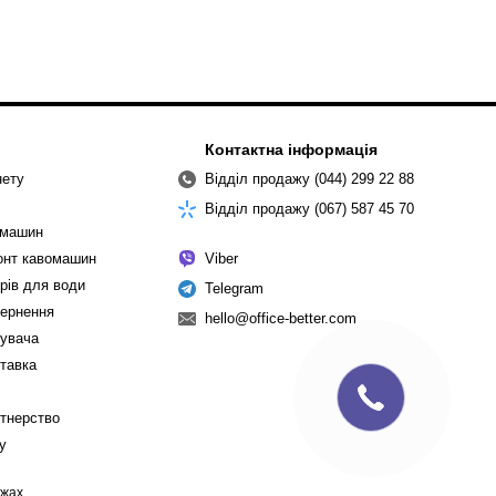
Контактна інформація
нету
Відділ продажу (044) 299 22 88
Відділ продажу (067) 587 45 70
омашин
монт кавомашин
Viber
рів для води
Telegram
вернення
hello@office-better.com
тувача
ставка
ртнерство
cy
ежах