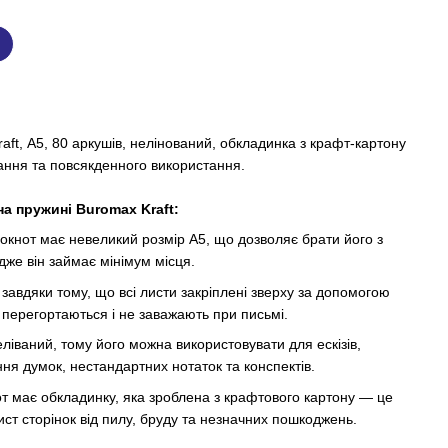
aft, А5, 80 аркушів, нелінований, обкладинка з крафт-картону
ання та повсякденного використання.
а пружині Buromax Kraft:
окнот має невеликий розмір А5, що дозволяє брати його з
дже він займає мінімум місця.
:
завдяки тому, що всі листи закріплені зверху за допомогою
о перегортаються і не заважають при письмі.
еліваний, тому його можна використовувати для ескізів,
ня думок, нестандартних нотаток та конспектів.
т має обкладинку, яка зроблена з крафтового картону — це
ст сторінок від пилу, бруду та незначних пошкоджень.