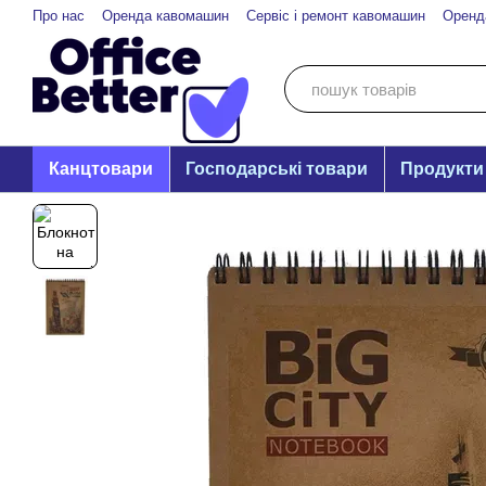
Перейти до основного контенту
Про нас
Оренда кавомашин
Сервіс і ремонт кавомашин
Оренд
Канцтовари
Господарські товари
Продукти