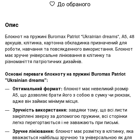
До обраного
Опис
Блокнот на пружині Buromax Patriot "Ukrainian dreams", А5, 48
аркушів, клітинка, картонна обкладинка призначений для
роботи, навчання та повсякденного використання. Блокнот
має зручне універсальне лініювання в клітинку та
різноманіття патріотичних дизайнів.
Основні переваги блокноту на пружині Buromax Patriot
"Ukrainian dreams":
Оптимальний формат:
блокнот має невеликий розмір
А5, що дозволяє брати його з собою в сумку чи рюкзак,
адже він займає мінімум місця.
Зручність використання:
завдяки тому, що всі листи
закріплені зверху за допомогою пружини, всі сторінки
легко перегортаються і не заважають при письмі.
Зручне лініювання:
блокнот має розмітку в клітинку, яка
вважається найбільш зручною та універсальною як для