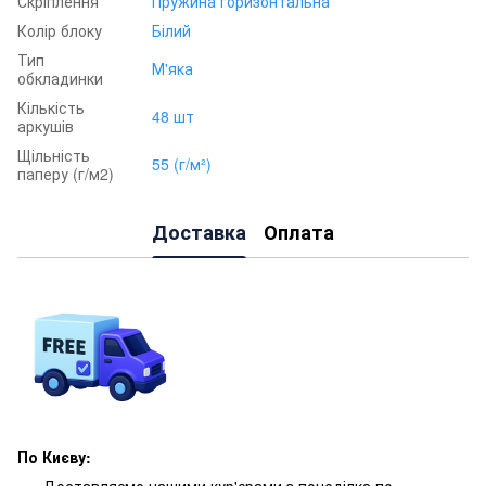
Скріплення
Пружина горизонтальна
Колір блоку
Білий
Тип
М'яка
обкладинки
Кількість
48 шт
аркушів
Щільність
55 (г/м²)
паперу (г/м2)
Доставка
Оплата
По Києву: