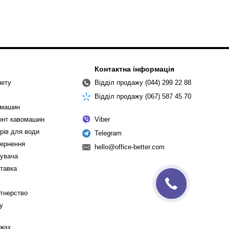
Контактна інформація
нету
Відділ продажу (044) 299 22 88
Відділ продажу (067) 587 45 70
омашин
монт кавомашин
Viber
рів для води
Telegram
вернення
hello@office-better.com
тувача
ставка
ртнерство
cy
ежах