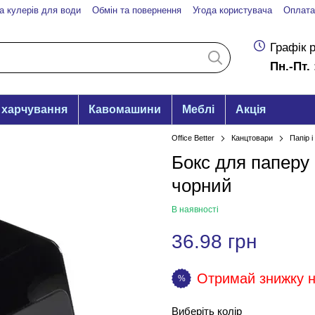
а кулерів для води
Обмін та повернення
Угода користувача
Оплата
Графік 
Пн.-Пт. 
 харчування
Кавомашини
Меблі
Акція
Office Better
Канцтовари
Папір 
Бокс для паперу 
чорний
В наявності
36.98 грн
Отримай знижку на
%
Виберіть колір