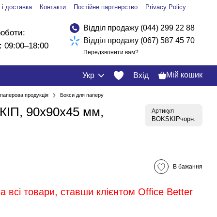
 і доставка
Контакти
Постійне партнерство
Privacy Policy
Відділ продажу (044) 299 22 88
роботи:
Відділ продажу (067) 587 45 70
:
09:00–18:00
Передзвонити вам?
Мій кошик
Укр
Вхід
і паперова продукція
Бокси для паперу
КІП, 90х90х45 мм,
Артикул
BOKSKIPчорн.
В бажання
 всі товари, ставши клієнтом Office Better