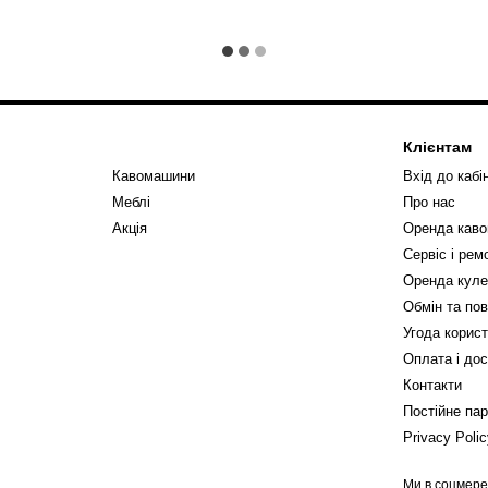
Клієнтам
Кавомашини
Вхід до кабі
Меблі
Про нас
Акція
Оренда кав
Сервіс і ре
Оренда куле
Обмін та по
Угода корис
Оплата і до
Контакти
Постійне па
Privacy Poli
Ми в соцмер